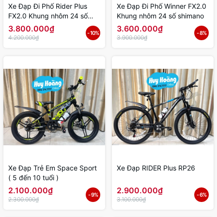
Xe Đạp Đi Phố Rider Plus
Xe Đạp Đi Phố Winner FX2.0
FX2.0 Khung nhôm 24 số
Khung nhôm 24 số shimano
shimano
3.800.000₫
3.600.000₫
- 10%
- 8%
4.200.000₫
3.900.000₫
Xe Đạp Trẻ Em Space Sport
Xe Đạp RIDER Plus RP26
( 5 đến 10 tuổi )
2.100.000₫
2.900.000₫
- 9%
- 6%
2.300.000₫
3.100.000₫