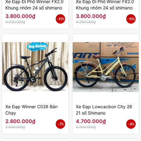
Xe Đạp Đi Phố Winner FX2.0
Xe Đạp Đi Phố Winner FX2.0
Khung nhôm 24 số shimano
Khung nhôm 24 số shimano
3.800.000₫
3.800.000₫
- 10%
- 10%
4.200.000₫
4.200.000₫
Xe Đạp Winner C026 Bán
Xe Đạp Lowcacbon City 26
Chạy
21 số Shimano
2.600.000₫
4.700.000₫
- 7%
- 4%
2.800.000₫
4.900.000₫