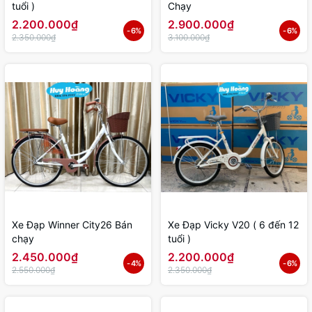
tuổi )
Chạy
2.200.000₫
2.900.000₫
- 6%
- 6%
2.350.000₫
3.100.000₫
Xe Đạp Winner City26 Bán
Xe Đạp Vicky V20 ( 6 đến 12
chạy
tuổi )
2.450.000₫
2.200.000₫
- 4%
- 6%
2.550.000₫
2.350.000₫