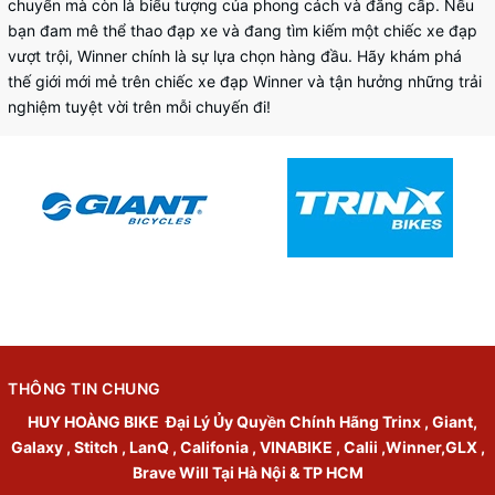
chuyển mà còn là biểu tượng của phong cách và đẳng cấp. Nếu
bạn đam mê thể thao đạp xe và đang tìm kiếm một chiếc xe đạp
vượt trội, Winner chính là sự lựa chọn hàng đầu. Hãy khám phá
thế giới mới mẻ trên chiếc xe đạp Winner và tận hưởng những trải
nghiệm tuyệt vời trên mỗi chuyến đi!
THÔNG TIN CHUNG
HUY HOÀNG BIKE
Đại Lý Ủy Quyền Chính Hãng Trinx , Giant,
Galaxy , Stitch , LanQ , Califonia , VINABIKE , Calii ,Winner,GLX ,
Brave Will Tại Hà Nội & TP HCM