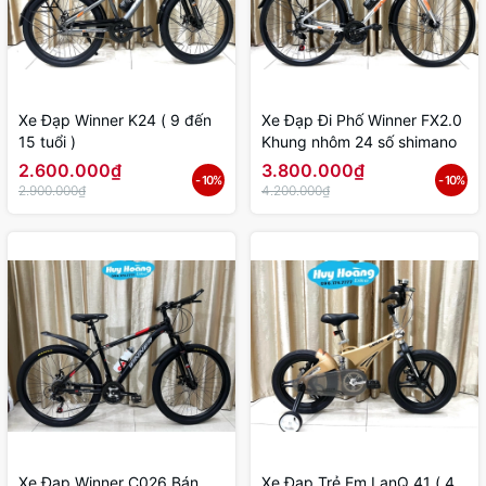
Xe Đạp Winner K24 ( 9 đến
Xe Đạp Đi Phố Winner FX2.0
15 tuổi )
Khung nhôm 24 số shimano
2.600.000₫
3.800.000₫
- 10%
- 10%
2.900.000₫
4.200.000₫
Xe Đạp Winner C026 Bán
Xe Đạp Trẻ Em LanQ 41 ( 4