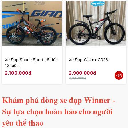
Xe Đạp Space Sport ( 6 đến
Xe Đạp Winner C026
12 tuổi )
2.100.000₫
2.900.000₫
- 6%
3.100.000₫
Khám phá dòng xe đạp Winner -
Sự lựa chọn hoàn hảo cho người
yêu thể thao