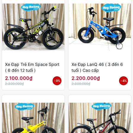
Xe Đạp Trẻ Em Space Sport
Xe Đạp LanQ 46 ( 3 đến 6
( 6 đến 12 tuổi )
tuổi ) Cao cấp
2.100.000₫
2.200.000₫
- 9%
- 4%
2.300.000₫
2.300.000₫