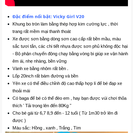
Đặc điểm nổi bật: Vicky Girl V20
Khung bo tròn làm bằng thép hợp kim cường lực , thời 
trang rất mềm mại thanh thoát 
Xe được sơn bằng dòng sơn cao cấp rất bền mầu, màu 
sắc tươi tắn, các chi tiết nhựa được sơn phủ không độc hại 
- Bộ phận chuyển động chạy bằng vòng bi giúp xe vận hành 
êm ái, nhẹ nhàng, bền vững 
Vành xe bằng nhôm rất bền . 
Lốp 20inch rất bám đường và bền 
Yên xe có thể điều chỉnh độ cao thấp hợp lí để bé đạp xe 
thoải mái 
Có baga để bé có thể đèo em , hay bạn được vúi chơi thỏa 
thích ' Tải trọng lên đến 80Kg " 
Cho bé gái từ 6,7 8,9 đến - 12 tuổi ( Từ 1m30 trở lên đi 
được ) 
Màu sắc: Hồng , xanh , Trắng , Tím 