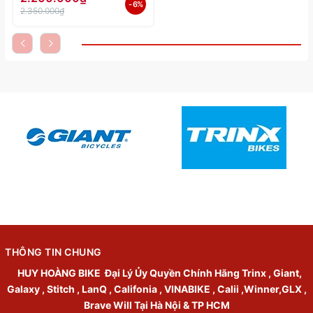
- 6%
2.350.000₫
THÔNG TIN CHUNG
HUY HOÀNG BIKE
Đại Lý Ủy Quyền Chính Hãng Trinx , Giant,
Galaxy , Stitch , LanQ , Califonia , VINABIKE , Calii ,Winner,GLX ,
Brave Will Tại Hà Nội & TP HCM