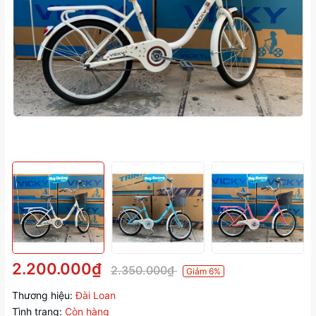
2.200.000₫
2.350.000₫
Giảm 6%
Thương hiệu:
Đài Loan
Tình trạng:
Còn hàng