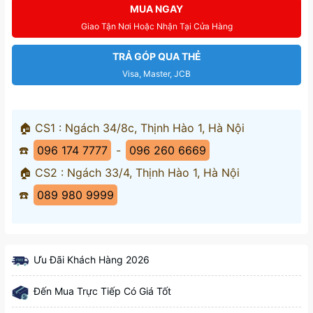
MUA NGAY
Giao Tận Nơi Hoặc Nhận Tại Cửa Hàng
TRẢ GÓP QUA THẺ
Visa, Master, JCB
🏠 CS1 : Ngách 34/8c, Thịnh Hào 1, Hà Nội
☎️
096 174 7777
-
096 260 6669
🏠 CS2 : Ngách 33/4, Thịnh Hào 1, Hà Nội
☎️
089 980 9999
Ưu Đãi Khách Hàng 2026
Đến Mua Trực Tiếp Có Giá Tốt