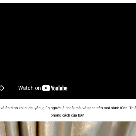
và ổn định khi di chuyển, giúp người lái thoải mái và tự tin trên mọi hành trình. T
phong cách của bạn.