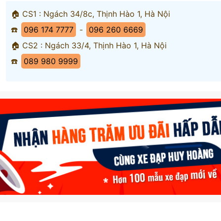
🏠 CS1 : Ngách 34/8c, Thịnh Hào 1, Hà Nội
☎️
096 174 7777
-
096 260 6669
🏠 CS2 : Ngách 33/4, Thịnh Hào 1, Hà Nội
☎️
089 980 9999