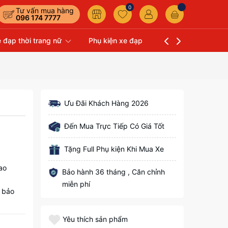
0
Tư vấn mua hàng
096 174 7777
 đạp thời trang nữ
Phụ kiện xe đạp
Liên hệ
Xe Đạp 
Ưu Đãi Khách Hàng 2026
Đến Mua Trực Tiếp Có Giá Tốt
Tặng Full Phụ kiện Khi Mua Xe
ao
Bảo hành 36 tháng , Căn chỉnh
miễn phí
 bảo
Yêu thích sản phẩm