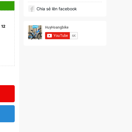
Chia sẻ lên facebook
)
12