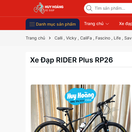
Trang chủ
Xe đạp
Danh mục sản phẩm
Xe Đạp Giá Rẻ
Phụ kiện xe đạp
Xe đạp thời trang nữ
Xe đạp trẻ em
Xe đạp nhập khẩu
Xe đạp thể thao
Trang chủ
Calli , Vicky , CaliFa , Fascino , Life , Sa
Xe Đạp RIDER Plus RP26