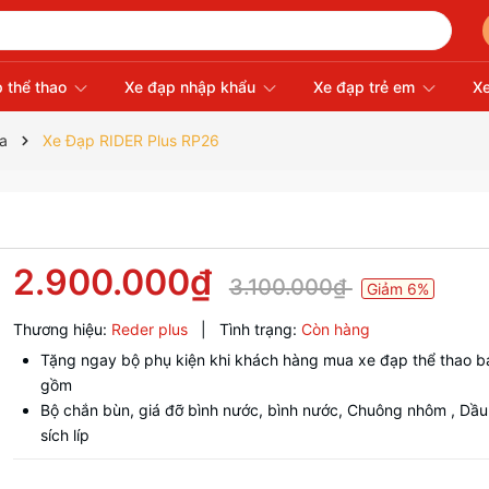
 thể thao
Xe đạp nhập khẩu
Xe đạp trẻ em
Xe
va
Xe Đạp RIDER Plus RP26
2.900.000₫
3.100.000₫
Giảm 6%
Thương hiệu:
Reder plus
|
Tình trạng:
Còn hàng
Tặng ngay bộ phụ kiện khi khách hàng mua xe đạp thể thao b
gồm
Bộ chắn bùn, giá đỡ bình nước, bình nước, Chuông nhôm , Dầu
sích líp