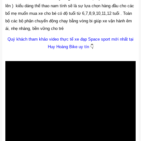
lên ) kiểu dáng thể thao nam tính sẽ là sự lựa chọn hàng đầu cho các
bố mẹ muốn mua xe cho bé có độ tuổi từ 6,7,8,9,10,11,12 tuổi . Toàn
bộ các bộ phận chuyển động chạy bằng vòng bi giúp xe vận hành êm
ái, nhẹ nhàng, bền vững cho trẻ
Quý khách tham khảo video thực tế xe đạp Space sport mới nhất tại
Huy Hoàng Bike uy tín
👇