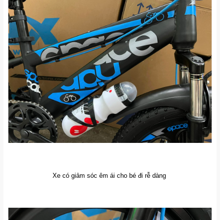
Xe có giảm sóc êm ái cho bé đi rễ dàng