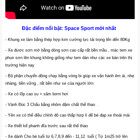
Đặc điểm nổi bật: Space Sport mới nhất
- Khung xe làm bằng thép hợp kim cường lực tải trọng lến đến 80Kg
- Xe được sơn mờ bằng dòng sơn cao cấp rất bền mầu , mác tem xe
phun sơn lên khung không giống như tem dán như các xe bán trên thị
trường hiện nay
- Bộ phận chuyển động chạy bằng vòng bi giúp xe vận hành êm ái, nhẹ
nhàng, bền vững , rất bền như xe của người lớn
- Xe có lốp cao su + săm bơm hơi
- Vành Đúc 3 Chấu bằng nhôm đậm chất thể thao .
- Yên xe có thể điều chỉnh độ cao thấp hợp lí để bé đạp xe thoải mái
- Xe thiết kế phanh đĩa trước sau rất thể thao
- Xe dành Cho bé tuổi từ 6,7,8,9 đến - 11,12 tuổi ( Từ 1m25 trở lên