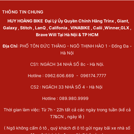
THÔNG TIN CHUNG
HUY HOÀNG BIKE
Đại Lý Ủy Quyền Chính Hãng Trinx , Giant,
Galaxy , Stitch , LanQ , Califonia , VINABIKE , Calii ,Winner,GLX ,
Brave Will Tại Hà Nội & TP HCM
Địa Chỉ
: PHỐ TÔN ĐỨC THẮNG - NGÕ THỊNH HÀO 1 - Đống Đa -
Hà Nội
CS1: NGÁCH 34 NHÀ SỐ 8c - Hà Nội.
Hotline : 0962.606.669 -
096174.7777
CS2 : NGÁCH 33 NHÀ SỐ 4 - Hà Nội
Hotline :
089.980.9999
Thời gian làm việc: Từ 7h - 22h tất cả các ngày trong tuần (kể cả
T7&CN , ngày lễ )
( Ngõ không cấm ô tô , quý khách đi ô tô gửi ngay bãi xe nhà số