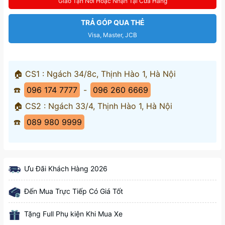
Giao Tận Nơi Hoặc Nhận Tại Cửa Hàng
TRẢ GÓP QUA THẺ
Visa, Master, JCB
🏠 CS1 : Ngách 34/8c, Thịnh Hào 1, Hà Nội
☎️
096 174 7777
-
096 260 6669
🏠 CS2 : Ngách 33/4, Thịnh Hào 1, Hà Nội
☎️
089 980 9999
Ưu Đãi Khách Hàng 2026
Đến Mua Trực Tiếp Có Giá Tốt
Tặng Full Phụ kiện Khi Mua Xe