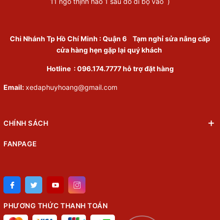
11 ngõ thịnh hào 1 sau đó đi bộ vào )
Chi Nhánh Tp Hồ Chí Minh
:
Quận 6
Tạm nghỉ sửa nâng cấp
cửa hàng hẹn gặp lại quý khách
Hotline :
096.174.7777
hỗ trợ đặt hàng
Email:
xedaphuyhoang@gmail.com
CHÍNH SÁCH
FANPAGE
PHƯƠNG THỨC THANH TOÁN