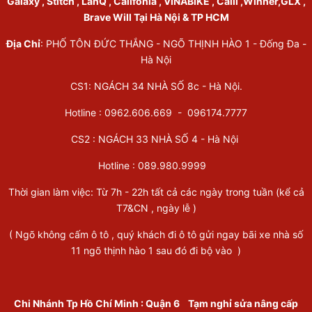
Galaxy , Stitch , LanQ , Califonia , VINABIKE , Calii ,Winner,GLX ,
Brave Will Tại Hà Nội & TP HCM
Địa Chỉ
: PHỐ TÔN ĐỨC THẮNG - NGÕ THỊNH HÀO 1 - Đống Đa -
Hà Nội
CS1: NGÁCH 34 NHÀ SỐ 8c - Hà Nội.
Hotline : 0962.606.669 -
096174.7777
CS2 : NGÁCH 33 NHÀ SỐ 4 - Hà Nội
Hotline :
089.980.9999
Thời gian làm việc: Từ 7h - 22h tất cả các ngày trong tuần (kể cả
T7&CN , ngày lễ )
( Ngõ không cấm ô tô , quý khách đi ô tô gửi ngay bãi xe nhà số
11 ngõ thịnh hào 1 sau đó đi bộ vào )
Chi Nhánh Tp Hồ Chí Minh
:
Quận 6
Tạm nghỉ sửa nâng cấp