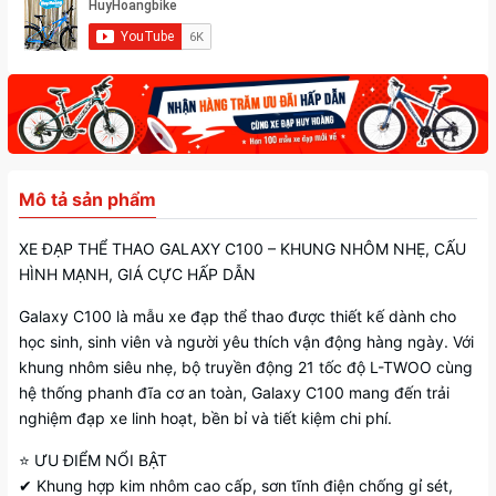
Mô tả sản phẩm
XE ĐẠP THỂ THAO GALAXY C100 – KHUNG NHÔM NHẸ, CẤU
HÌNH MẠNH, GIÁ CỰC HẤP DẪN
Galaxy C100 là mẫu xe đạp thể thao được thiết kế dành cho
học sinh, sinh viên và người yêu thích vận động hàng ngày. Với
khung nhôm siêu nhẹ, bộ truyền động 21 tốc độ L-TWOO cùng
hệ thống phanh đĩa cơ an toàn, Galaxy C100 mang đến trải
nghiệm đạp xe linh hoạt, bền bỉ và tiết kiệm chi phí.
⭐ ƯU ĐIỂM NỔI BẬT
✔ Khung hợp kim nhôm cao cấp, sơn tĩnh điện chống gỉ sét,