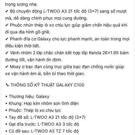
trọng lượng nhẹ.
✔ Bộ chuyển động L-TWOO A3 21 tốc độ (3×7) sang số mượt
mà, dễ dàng chinh phục mọi cung đường.
✔ Phuộc nhún thép lò xo chịu lực giúp giảm chấn hiệu quả khi
đi qua địa hình gồ ghề.
✔ Phanh đĩa cơ Galaxy cho lực phanh mạnh, an toàn trong mọi
điều kiện thời tiết.
✔ Vành nhôm 2 lớp chắc chắn kết hợp lốp Kenda 26×1.95 bám
đường tốt, vận hành ổn định.
✔ Moay ơ bạc đạn cùng trục giữa bạc đạn chống nước giúp
xe vận hành êm ái, bền bỉ theo thời gian.
🔧 THÔNG SỐ KỸ THUẬT GALAXY C100
• Thương hiệu: Galaxy
• Khung: Hợp kim nhôm sơn tĩnh điện
• Phuộc: Thép lò xo chịu lực
• Tay đề số: L-TWOO A3 21 tốc độ (3×7)
• Gạt đĩa trước: L-TWOO A3 3 tốc độ
• Củ đề sau: L-TWOO A3 TZ 7 tốc độ