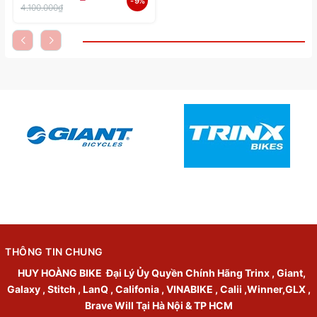
- 9%
4.100.000₫
THÔNG TIN CHUNG
HUY HOÀNG BIKE
Đại Lý Ủy Quyền Chính Hãng Trinx , Giant,
Galaxy , Stitch , LanQ , Califonia , VINABIKE , Calii ,Winner,GLX ,
Brave Will Tại Hà Nội & TP HCM