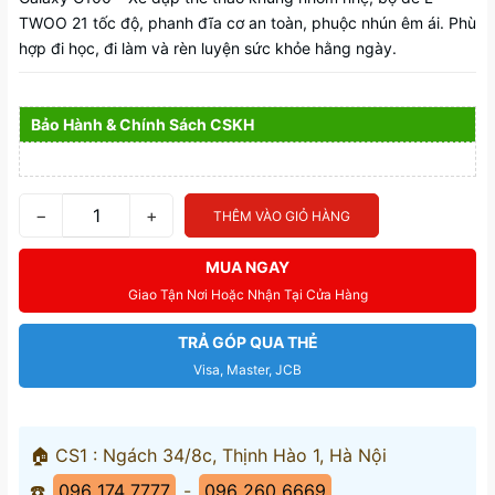
TWOO 21 tốc độ, phanh đĩa cơ an toàn, phuộc nhún êm ái. Phù
hợp đi học, đi làm và rèn luyện sức khỏe hằng ngày.
Bảo Hành & Chính Sách CSKH
−
+
THÊM VÀO GIỎ HÀNG
MUA NGAY
Giao Tận Nơi Hoặc Nhận Tại Cửa Hàng
TRẢ GÓP QUA THẺ
Visa, Master, JCB
🏠 CS1 : Ngách 34/8c, Thịnh Hào 1, Hà Nội
☎️
096 174 7777
-
096 260 6669