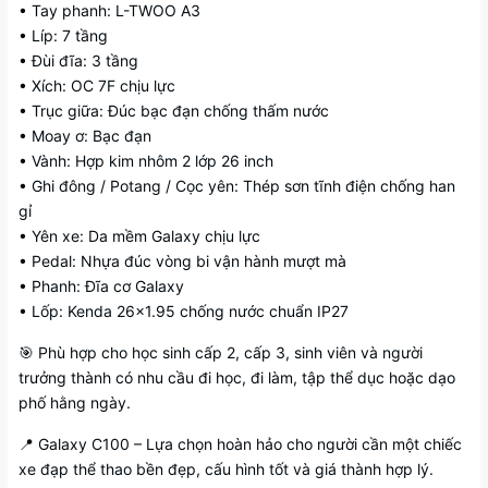
• Tay phanh: L-TWOO A3
• Líp: 7 tầng
• Đùi đĩa: 3 tầng
• Xích: OC 7F chịu lực
• Trục giữa: Đúc bạc đạn chống thấm nước
• Moay ơ: Bạc đạn
• Vành: Hợp kim nhôm 2 lớp 26 inch
• Ghi đông / Potang / Cọc yên: Thép sơn tĩnh điện chống han
gỉ
• Yên xe: Da mềm Galaxy chịu lực
• Pedal: Nhựa đúc vòng bi vận hành mượt mà
• Phanh: Đĩa cơ Galaxy
• Lốp: Kenda 26×1.95 chống nước chuẩn IP27
🎯 Phù hợp cho học sinh cấp 2, cấp 3, sinh viên và người
trưởng thành có nhu cầu đi học, đi làm, tập thể dục hoặc dạo
phố hằng ngày.
📍 Galaxy C100 – Lựa chọn hoàn hảo cho người cần một chiếc
xe đạp thể thao bền đẹp, cấu hình tốt và giá thành hợp lý.