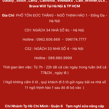
Galaxy , Stitch , LanQ , Califonia , VINABIKE , Calii ,Winner,GLX ,
Brave Will Tại Hà Nội & TP HCM
Địa Chỉ
: PHỐ TÔN ĐỨC THẮNG - NGÕ THỊNH HÀO 1 - Đống Đa -
Hà Nội
CS1: NGÁCH 34 NHÀ SỐ 8c - Hà Nội.
Hotline : 0962.606.669 -
096174.7777
CS2 : NGÁCH 33 NHÀ SỐ 4 - Hà Nội
Hotline :
089.980.9999
Thời gian làm việc: Từ 7h - 22h tất cả các ngày trong tuần (kể cả
T7&CN , ngày lễ )
( Ngõ không cấm ô tô , quý khách đi ô tô gửi ngay bãi xe nhà số
11 ngõ thịnh hào 1 sau đó đi bộ vào )
Chi Nhánh Tp Hồ Chí Minh
:
Quận 6
Tạm nghỉ sửa nâng cấp