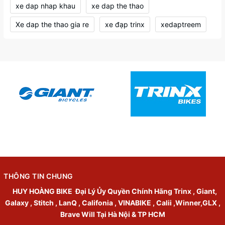
xe dap nhap khau
xe dap the thao
Xe dap the thao gia re
xe đạp trinx
xedaptreem
THÔNG TIN CHUNG
HUY HOÀNG BIKE
Đại Lý Ủy Quyền Chính Hãng Trinx , Giant,
Galaxy , Stitch , LanQ , Califonia , VINABIKE , Calii ,Winner,GLX ,
Brave Will Tại Hà Nội & TP HCM