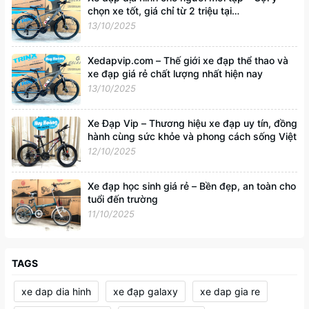
chọn xe tốt, giá chỉ từ 2 triệu tại
Xedapvip.com
13/10/2025
Xedapvip.com – Thế giới xe đạp thể thao và
xe đạp giá rẻ chất lượng nhất hiện nay
13/10/2025
Xe Đạp Vip – Thương hiệu xe đạp uy tín, đồng
hành cùng sức khỏe và phong cách sống Việt
12/10/2025
Xe đạp học sinh giá rẻ – Bền đẹp, an toàn cho
tuổi đến trường
11/10/2025
TAGS
xe dap dia hinh
xe đạp galaxy
xe dap gia re