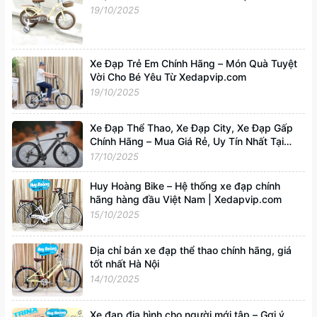
Xedapvip.com
19/10/2025
Xe Đạp Trẻ Em Chính Hãng – Món Quà Tuyệt
Vời Cho Bé Yêu Từ Xedapvip.com
19/10/2025
Xe Đạp Thể Thao, Xe Đạp City, Xe Đạp Gấp
Chính Hãng – Mua Giá Rẻ, Uy Tín Nhất Tại
Xedapvip.com
17/10/2025
Huy Hoàng Bike – Hệ thống xe đạp chính
hãng hàng đầu Việt Nam | Xedapvip.com
15/10/2025
Địa chỉ bán xe đạp thể thao chính hãng, giá
tốt nhất Hà Nội
14/10/2025
Xe đạp địa hình cho người mới tập – Gợi ý