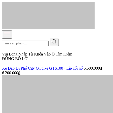
Vui Lòng Nhập Từ Khóa Vào Ô Tìm Kiếm
ĐỪNG BỎ LỠ
Xe Đạp Đi Phố City QTbike GTS100 - Líp cối nổ
5.500.000₫
6.200.000₫