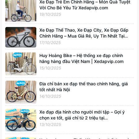
Xe Đạp Trẻ Em Chính Hãng – Món Quà Tuyệt
Vời Cho Bé Yêu Từ Xedapvip.com
19/10/2025
Xe Đạp Thể Thao, Xe Đạp City, Xe Đạp Gấp
Chính Hãng – Mua Giá Rẻ, Uy Tín Nhất Tại
Xedapvip.com
17/10/2025
Huy Hoàng Bike – Hệ thống xe đạp chính
hãng hàng đầu Việt Nam | Xedapvip.com
15/10/2025
Địa chỉ bán xe đạp thể thao chính hãng, giá
tốt nhất Hà Nội
14/10/2025
Xe đạp địa hình cho người mới tập – Gợi ý
chọn xe tốt, giá chỉ từ 2 triệu tại
Xedapvip.com
13/10/2025