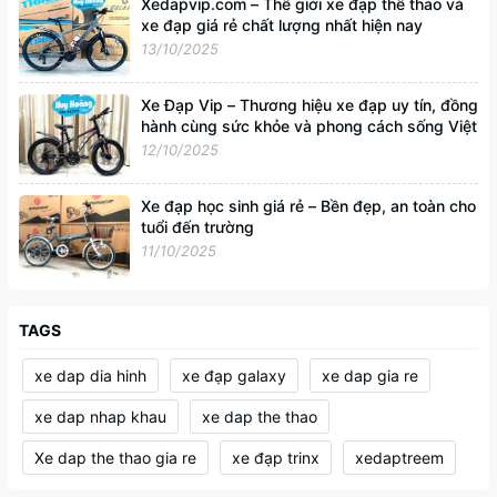
Xedapvip.com – Thế giới xe đạp thể thao và
xe đạp giá rẻ chất lượng nhất hiện nay
13/10/2025
Xe Đạp Vip – Thương hiệu xe đạp uy tín, đồng
hành cùng sức khỏe và phong cách sống Việt
12/10/2025
Xe đạp học sinh giá rẻ – Bền đẹp, an toàn cho
tuổi đến trường
11/10/2025
TAGS
xe dap dia hinh
xe đạp galaxy
xe dap gia re
xe dap nhap khau
xe dap the thao
Xe dap the thao gia re
xe đạp trinx
xedaptreem