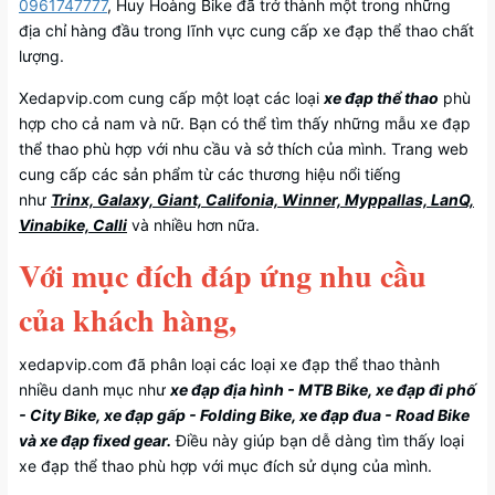
0961747777
, Huy Hoàng Bike đã trở thành một trong những
địa chỉ hàng đầu trong lĩnh vực cung cấp xe đạp thể thao chất
lượng.
Xedapvip.com cung cấp một loạt các loại
xe đạp thể thao
phù
hợp cho cả nam và nữ. Bạn có thể tìm thấy những mẫu xe đạp
thể thao phù hợp với nhu cầu và sở thích của mình. Trang web
cung cấp các sản phẩm từ các thương hiệu nổi tiếng
như
Trinx, Galaxy, Giant, Califonia, Winner, Myppallas, LanQ,
Vinabike, Calli
và nhiều hơn nữa.
Với mục đích đáp ứng nhu cầu
của khách hàng,
xedapvip.com đã phân loại các loại xe đạp thể thao thành
nhiều danh mục như
xe đạp địa hình - MTB Bike, xe đạp đi phố
- City Bike, xe đạp gấp - Folding Bike, xe đạp đua - Road Bike
và xe đạp fixed gear.
Điều này giúp bạn dễ dàng tìm thấy loại
xe đạp thể thao phù hợp với mục đích sử dụng của mình.