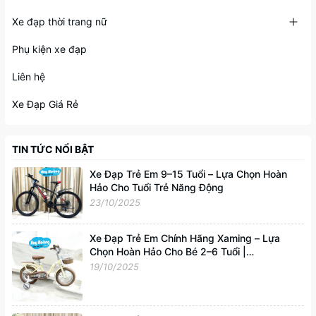
Xe đạp thời trang nữ
Phụ kiện xe đạp
Liên hệ
Xe Đạp Giá Rẻ
TIN TỨC NỔI BẬT
Xe Đạp Trẻ Em 9–15 Tuổi – Lựa Chọn Hoàn
Hảo Cho Tuổi Trẻ Năng Động
23/10/2025
Xe Đạp Trẻ Em Chính Hãng Xaming – Lựa
Chọn Hoàn Hảo Cho Bé 2–6 Tuổi |
Xedapvip.com
19/10/2025