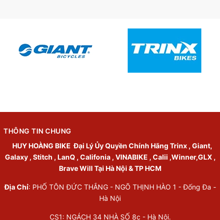
THÔNG TIN CHUNG
HUY HOÀNG BIKE
Đại Lý Ủy Quyền Chính Hãng Trinx , Giant,
Galaxy , Stitch , LanQ , Califonia , VINABIKE , Calii ,Winner,GLX ,
Brave Will Tại Hà Nội & TP HCM
Địa Chỉ
: PHỐ TÔN ĐỨC THẮNG - NGÕ THỊNH HÀO 1 - Đống Đa -
Hà Nội
CS1: NGÁCH 34 NHÀ SỐ 8c - Hà Nội.