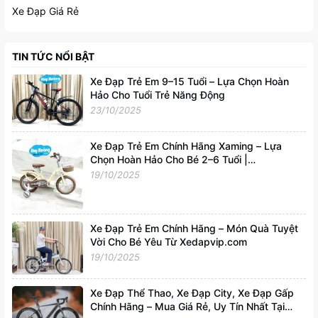
Xe Đạp Giá Rẻ
TIN TỨC NỔI BẬT
Xe Đạp Trẻ Em 9–15 Tuổi – Lựa Chọn Hoàn
Hảo Cho Tuổi Trẻ Năng Động
23/10/2025
Xe Đạp Trẻ Em Chính Hãng Xaming – Lựa
Chọn Hoàn Hảo Cho Bé 2–6 Tuổi |
Xedapvip.com
19/10/2025
Xe Đạp Trẻ Em Chính Hãng – Món Quà Tuyệt
Vời Cho Bé Yêu Từ Xedapvip.com
19/10/2025
Xe Đạp Thể Thao, Xe Đạp City, Xe Đạp Gấp
Chính Hãng – Mua Giá Rẻ, Uy Tín Nhất Tại