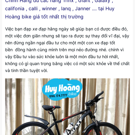
Chính Hãng đủ các hãng Trinx , Giant , Galaxy ,
califonia , calli , winner , lanq , Janner .... tại Huy
Hoàng bike giá tốt nhất thị trường
Việc bạn đạp
xe đạp
hằng ngày sẽ giúp bạn có được điều đó,
một việc đơn giãn nhưng sẽ tạo ra được sự thay đổi vĩ đại, vậy
nên đừng ngần ngại đầu tư cho một một con xe đạp tốt
bền đồng hành cùng mình trên mọi nẻo đường nhé. chính vì
vậy Đầu tư vào sức khỏe luôn là một món đầu tư hời nhất,
không có gì quan trọng bằng việc có một sức khỏe về thể chất
và tinh thần tuyệt vời.