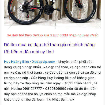
Xe đạp thể thao Galaxy Giá 3.100.000đ nhập nguyên chiếc
Để tìm mua xe đạp thể thao giá rẻ chính hãng
tốt bền ở đâu mới uy tín ?
Huy Hoàng Bike - Xedapvip.com
-
chuyên phân phối các
dòng xe đạp nhập khẩu , xe đạp thể thao, xe đạp dành cho trẻ
em, xe đạp nữ thời trang , xe đạp gấp và còn cả cả xe đồ chơi
xe đạp cao cấp . Cửa hàng Huy Hoàng Bike có không gian
trưng bày xe đạp rộng rãi, nằm ngay vị trị 33 thịnh hào 1 , hà
nội , Hotline 0961747777 - 0899809999 nên rất dễ tìm, đến
dây bạn có thể tha hồ lựa chọn những mẫu mã xe đạp nhập
khẩu thương hiệu đài loan như Nhật Bản . v.v