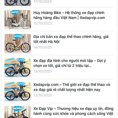
Xedapvip.com
17/10/2025
Huy Hoàng Bike – Hệ thống xe đạp chính
hãng hàng đầu Việt Nam | Xedapvip.com
15/10/2025
Địa chỉ bán xe đạp thể thao chính hãng, giá
tốt nhất Hà Nội
14/10/2025
Xe đạp địa hình cho người mới tập – Gợi ý
chọn xe tốt, giá chỉ từ 2 triệu tại
Xedapvip.com
13/10/2025
Xedapvip.com – Thế giới xe đạp thể thao và
xe đạp giá rẻ chất lượng nhất hiện nay
13/10/2025
Xe Đạp Vip – Thương hiệu xe đạp uy tín, đồng
hành cùng sức khỏe và phong cách sống Việt