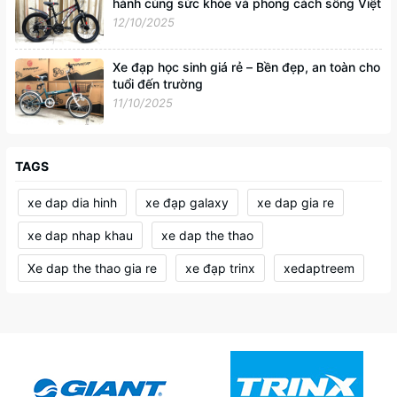
hành cùng sức khỏe và phong cách sống Việt
12/10/2025
Xe đạp học sinh giá rẻ – Bền đẹp, an toàn cho
tuổi đến trường
11/10/2025
TAGS
xe dap dia hinh
xe đạp galaxy
xe dap gia re
xe dap nhap khau
xe dap the thao
Xe dap the thao gia re
xe đạp trinx
xedaptreem