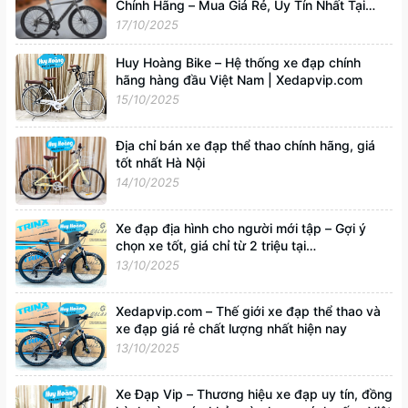
Chính Hãng – Mua Giá Rẻ, Uy Tín Nhất Tại
Xedapvip.com
17/10/2025
Huy Hoàng Bike – Hệ thống xe đạp chính
hãng hàng đầu Việt Nam | Xedapvip.com
15/10/2025
Địa chỉ bán xe đạp thể thao chính hãng, giá
tốt nhất Hà Nội
14/10/2025
Xe đạp địa hình cho người mới tập – Gợi ý
chọn xe tốt, giá chỉ từ 2 triệu tại
Xedapvip.com
13/10/2025
Xedapvip.com – Thế giới xe đạp thể thao và
xe đạp giá rẻ chất lượng nhất hiện nay
13/10/2025
Xe Đạp Vip – Thương hiệu xe đạp uy tín, đồng