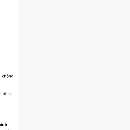
g không
h phía
hình