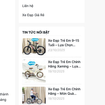
Liên hệ
Xe Đạp Giá Rẻ
TIN TỨC NỔI BẬT
Xe Đạp Trẻ Em 9–15
Tuổi – Lựa Chọn
Hoàn Hảo Cho Tuổi
23/10/2025
Trẻ Năng Động
Xe Đạp Trẻ Em Chính
Hãng Xaming – Lựa
Chọn Hoàn Hảo Cho
19/10/2025
Bé 2–6 Tuổi |
Xedapvip.com
Xe Đạp Trẻ Em Chính
Hãng – Món Quà
 thành
Tuyệt Vời Cho Bé
19/10/2025
nhàng
Yêu Từ