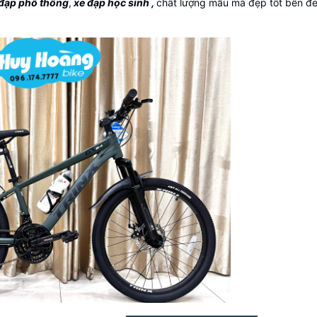
 đạp phổ thông
,
xe đạp học sinh ,
chất lượng mẫu mã đẹp tốt bền đe