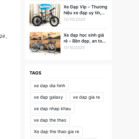
Xe Đạp Vip – Thương
hiệu xe đạp uy tín,
đồng hành cùng sức
12/10/2025
khỏe và phong cách
sống Việt
Xe đạp học sinh giá
24 ,
rẻ – Bền đẹp, an toàn
cho tuổi đến trường
11/10/2025
TAGS
xe dap dia hinh
xe đạp galaxy
xe dap gia re
xe dap nhap khau
xe dap the thao
Xe dap the thao gia re