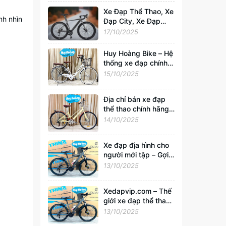
Xedapvip.com
Xe Đạp Thể Thao, Xe
nh nhìn
Đạp City, Xe Đạp
Gấp Chính Hãng –
17/10/2025
Mua Giá Rẻ, Uy Tín
Nhất Tại
Huy Hoàng Bike – Hệ
Xedapvip.com
thống xe đạp chính
hãng hàng đầu Việt
15/10/2025
Nam | Xedapvip.com
Địa chỉ bán xe đạp
thể thao chính hãng,
giá tốt nhất Hà Nội
14/10/2025
Xe đạp địa hình cho
người mới tập – Gợi ý
chọn xe tốt, giá chỉ
13/10/2025
từ 2 triệu tại
Xedapvip.com
Xedapvip.com – Thế
giới xe đạp thể thao
và xe đạp giá rẻ chất
13/10/2025
lượng nhất hiện nay