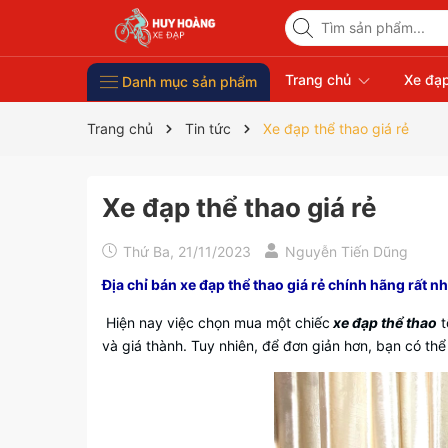
Trang chủ
Xe đạp
Danh mục sản phẩm
Xe Đạp Giá Rẻ
Phụ kiện xe đạp
Xe đạp thời trang nữ
Xe đạp trẻ em
Xe đạp nhập khẩu
Xe đạp thể thao
Trang chủ
Tin tức
Xe đạp thể thao giá rẻ
Xe đạp thể thao giá rẻ
Thứ Ba, 21/11/2023
Nguyễn Tiến Dũng
Địa chỉ bán xe đạp thể thao giá rẻ chính hãng rất
Hiện nay việc chọn mua một chiếc
xe đạp thể thao
t
và giá thành. Tuy nhiên, để đơn giản hơn, bạn có t