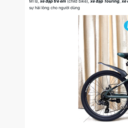
MTB,
xe đạp trẻ em
(child bike),
xe đạp Touring
,
xe
sự hài lòng cho người dùng