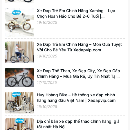
Xe Đạp Trẻ Em Chính Hãng Xaming – Lựa
Chọn Hoàn Hảo Cho Bé 2–6 Tuổi |
Xedapvip.com
19/10/2025
Xe Đạp Trẻ Em Chính Hãng – Món Quà Tuyệt
Vời Cho Bé Yêu Từ Xedapvip.com
19/10/2025
Xe Đạp Thể Thao, Xe Đạp City, Xe Đạp Gấp
Chính Hãng – Mua Giá Rẻ, Uy Tín Nhất Tại
Xedapvip.com
17/10/2025
Huy Hoàng Bike – Hệ thống xe đạp chính
hãng hàng đầu Việt Nam | Xedapvip.com
15/10/2025
Địa chỉ bán xe đạp thể thao chính hãng, giá
tốt nhất Hà Nội