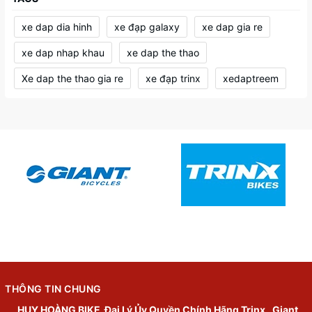
xe dap dia hinh
xe đạp galaxy
xe dap gia re
xe dap nhap khau
xe dap the thao
Xe dap the thao gia re
xe đạp trinx
xedaptreem
THÔNG TIN CHUNG
HUY HOÀNG BIKE
Đại Lý Ủy Quyền Chính Hãng Trinx , Giant,