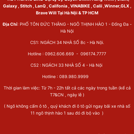
Galaxy , Stitch , LanQ , Califonia , VINABIKE , Calii ,Winner,GLX ,
Brave Will Tại Hà Nội & TP HCM
Địa Chỉ
: PHỐ TÔN ĐỨC THẮNG - NGÕ THỊNH HÀO 1 - Đống Đa -
Hà Nội
CS1: NGÁCH 34 NHÀ SỐ 8c - Hà Nội.
Hotline : 0962.606.669 -
096174.7777
CS2 : NGÁCH 33 NHÀ SỐ 4 - Hà Nội
Hotline :
089.980.9999
Thời gian làm việc: Từ 7h - 22h tất cả các ngày trong tuần (kể cả
T7&CN , ngày lễ )
( Ngõ không cấm ô tô , quý khách đi ô tô gửi ngay bãi xe nhà số
11 ngõ thịnh hào 1 sau đó đi bộ vào )