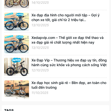
14/10/2025
Xe đạp địa hình cho người mới tập – Gợi ý
chọn xe tốt, giá chỉ từ 2 triệu tại
Xedapvip.com
13/10/2025
Xedapvip.com – Thế giới xe đạp thể thao và
xe đạp giá rẻ chất lượng nhất hiện nay
13/10/2025
Xe Đạp Vip – Thương hiệu xe đạp uy tín, đồng
hành cùng sức khỏe và phong cách sống Việt
12/10/2025
Xe đạp học sinh giá rẻ – Bền đẹp, an toàn cho
tuổi đến trường
11/10/2025
TAGS