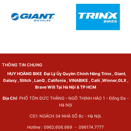
THÔNG TIN CHUNG
HUY HOÀNG BIKE
Đại Lý Ủy Quyền Chính Hãng Trinx , Giant,
Galaxy , Stitch , LanQ , Califonia , VINABIKE , Calii ,Winner,GLX ,
Brave Will Tại Hà Nội & TP HCM
Địa Chỉ
: PHỐ TÔN ĐỨC THẮNG - NGÕ THỊNH HÀO 1 - Đống Đa -
Hà Nội
CS1: NGÁCH 34 NHÀ SỐ 8c - Hà Nội.
Hotline : 0962.606.669 -
096174.7777