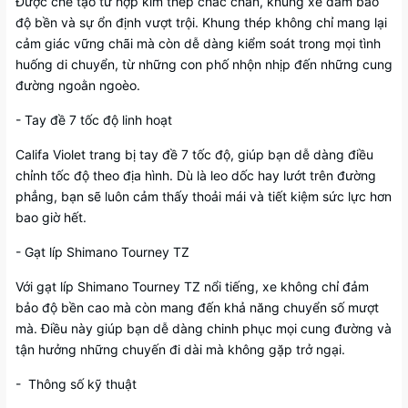
Được chế tạo từ hợp kim thép chắc chắn, khung xe đảm bảo
độ bền và sự ổn định vượt trội. Khung thép không chỉ mang lại
cảm giác vững chãi mà còn dễ dàng kiểm soát trong mọi tình
huống di chuyển, từ những con phố nhộn nhịp đến những cung
đường ngoằn ngoèo.
- Tay đề 7 tốc độ linh hoạt
Califa Violet trang bị tay đề 7 tốc độ, giúp bạn dễ dàng điều
chỉnh tốc độ theo địa hình. Dù là leo dốc hay lướt trên đường
phẳng, bạn sẽ luôn cảm thấy thoải mái và tiết kiệm sức lực hơn
bao giờ hết.
- Gạt líp Shimano Tourney TZ
Với gạt líp Shimano Tourney TZ nổi tiếng, xe không chỉ đảm
bảo độ bền cao mà còn mang đến khả năng chuyển số mượt
mà. Điều này giúp bạn dễ dàng chinh phục mọi cung đường và
tận hưởng những chuyến đi dài mà không gặp trở ngại.
- Thông số kỹ thuật