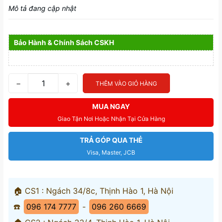
Mô tả đang cập nhật
Bảo Hành & Chính Sách CSKH
−
+
THÊM VÀO GIỎ HÀNG
MUA NGAY
Giao Tận Nơi Hoặc Nhận Tại Cửa Hàng
TRẢ GÓP QUA THẺ
Visa, Master, JCB
🏠 CS1 : Ngách 34/8c, Thịnh Hào 1, Hà Nội
☎️
096 174 7777
-
096 260 6669