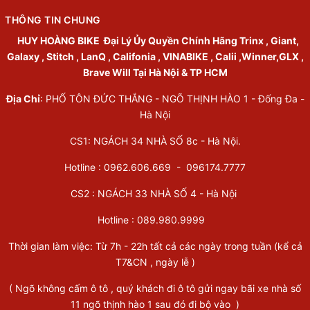
THÔNG TIN CHUNG
HUY HOÀNG BIKE
Đại Lý Ủy Quyền Chính Hãng Trinx , Giant,
Galaxy , Stitch , LanQ , Califonia , VINABIKE , Calii ,Winner,GLX ,
Brave Will Tại Hà Nội & TP HCM
Địa Chỉ
: PHỐ TÔN ĐỨC THẮNG - NGÕ THỊNH HÀO 1 - Đống Đa -
Hà Nội
CS1: NGÁCH 34 NHÀ SỐ 8c - Hà Nội.
Hotline : 0962.606.669 -
096174.7777
CS2 : NGÁCH 33 NHÀ SỐ 4 - Hà Nội
Hotline :
089.980.9999
Thời gian làm việc: Từ 7h - 22h tất cả các ngày trong tuần (kể cả
T7&CN , ngày lễ )
( Ngõ không cấm ô tô , quý khách đi ô tô gửi ngay bãi xe nhà số
11 ngõ thịnh hào 1 sau đó đi bộ vào )