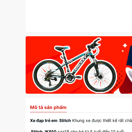
Mô tả sản phẩm
Xe đạp trẻ em Stitch
Khung xe được thiết kế rất chắ
Stitch JK910
sze18 cho bé từ 5 tuổi đến 10 tuổi