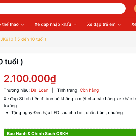
 thể thao
Xe đạp nhập khẩu
Xe đạp trẻ em
Xe
 JK910 ( 5 đến 10 tuổi )
 tuổi )
2.100.000₫
Thương hiệu:
Đài Loan
|
Tình trạng:
Còn hàng
Xe đạp Stitch bền đi bon bé không lo mệt như các hãng xe khác tr
trường
Tặng ngay Đèn hậu LED sau cho bé , chắn bùn , chuông
Bảo Hành & Chính Sách CSKH