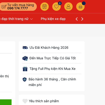
0
Tư vấn mua hàng
096 174 7777
 đạp thời trang nữ
Phụ kiện xe đạp
Liên hệ
Xe Đạp 
Ưu Đãi Khách Hàng 2026
Đến Mua Trực Tiếp Có Giá Tốt
Tặng Full Phụ kiện Khi Mua Xe
ên thị
Bảo hành 36 tháng , Căn chỉnh
miễn phí
Yêu thích sản phẩm