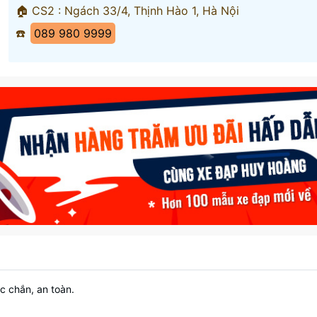
🏠 CS2 : Ngách 33/4, Thịnh Hào 1, Hà Nội
☎️
089 980 9999
c chắn, an toàn.