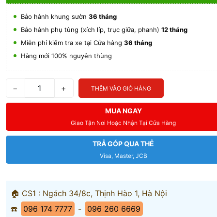
Bảo hành khung sườn
36 tháng
Bảo hành phụ tùng (xích líp, trục giữa, phanh)
12 tháng
Miễn phí kiểm tra xe tại Cửa hàng
36 tháng
Hàng mới 100% nguyên thùng
−
+
THÊM VÀO GIỎ HÀNG
MUA NGAY
Giao Tận Nơi Hoặc Nhận Tại Cửa Hàng
TRẢ GÓP QUA THẺ
Visa, Master, JCB
🏠 CS1 : Ngách 34/8c, Thịnh Hào 1, Hà Nội
☎️
096 174 7777
-
096 260 6669