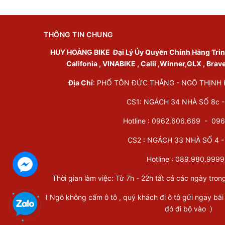
THÔNG TIN CHUNG
HUY HOÀNG BIKE
Đại Lý Ủy Quyền Chính Hãng Trinx 
Califonia , VINABIKE , Calii ,Winner,GLX , Brav
Địa Chỉ
: PHỐ TÔN ĐỨC THẮNG - NGÕ THỊNH HÀ
CS1: NGÁCH 34 NHÀ SỐ 8c - 
Hotline : 0962.606.669 -
096
CS2 : NGÁCH 33 NHÀ SỐ 4 - 
Hotline :
089.980.9999
Thời gian làm việc: Từ 7h - 22h tất cả các ngày tron
( Ngõ không cấm ô tô , quý khách đi ô tô gửi ngay bãi
đó đi bộ vào )