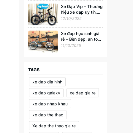
Xe Đạp Vip – Thương
hiệu xe đạp uy tín,
đồng hành cùng sức
12/10/2025
khỏe và phong cách
sống Việt
Xe đạp học sinh giá
rẻ – Bền đẹp, an toàn
cho tuổi đến trường
11/10/2025
TAGS
xe dap dia hinh
xe đạp galaxy
xe dap gia re
xe dap nhap khau
xe dap the thao
Xe dap the thao gia re