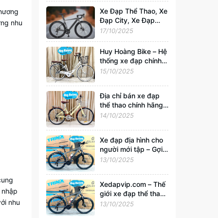
Xedapvip.com
Xe Đạp Thể Thao, Xe
phương
Đạp City, Xe Đạp
ứng nhu
Gấp Chính Hãng –
17/10/2025
Mua Giá Rẻ, Uy Tín
Nhất Tại
Huy Hoàng Bike – Hệ
Xedapvip.com
thống xe đạp chính
hãng hàng đầu Việt
15/10/2025
Nam | Xedapvip.com
Địa chỉ bán xe đạp
thể thao chính hãng,
giá tốt nhất Hà Nội
14/10/2025
Xe đạp địa hình cho
người mới tập – Gợi ý
chọn xe tốt, giá chỉ
13/10/2025
từ 2 triệu tại
Xedapvip.com
 cung
Xedapvip.com – Thế
p nhập
giới xe đạp thể thao
ới nhu
và xe đạp giá rẻ chất
13/10/2025
lượng nhất hiện nay