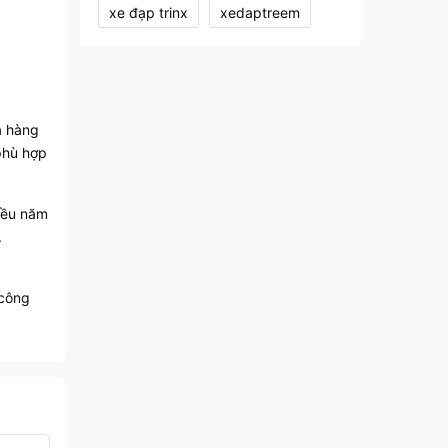
xe đạp trinx
xedaptreem
a hàng
phù hợp
hiều năm
.
 công