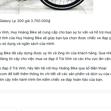
Galaxy Lp 300 giá 3.700.000₫
 Vinh, Huy Hoàng Bike sẽ cung cấp cho bạn sự tư vấn và hỗ trợ mu
iệt tình của Huy Hoàng Bike sẽ giúp bạn lựa chọn được chiếc xe đạp 
u sử dụng và ngân sách của mình.
ng Bike đã xây dựng được uy tín và lòng tin của khách hàng. Qua n
đáng tin cậy cho việc mua xe đạp ở Trà Vinh và các khu vực lân cận
 đạp ở Trà Vinh, hãy liên hệ với Huy Hoàng Bike qua số điện thoại
om để biết thêm thông tin chi tiết về các sản phẩm và dịch vụ của
in cậy trên hành trình tìm kiếm chiếc xe đạp hoàn hảo của bạn.