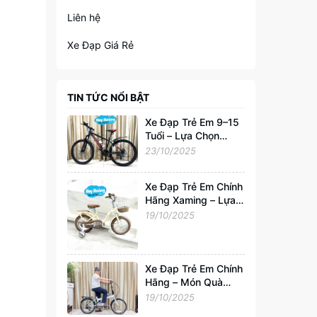
Liên hệ
Xe Đạp Giá Rẻ
TIN TỨC NỔI BẬT
Xe Đạp Trẻ Em 9–15
Tuổi – Lựa Chọn
Hoàn Hảo Cho Tuổi
23/10/2025
Trẻ Năng Động
Xe Đạp Trẻ Em Chính
Hãng Xaming – Lựa
Chọn Hoàn Hảo Cho
19/10/2025
Bé 2–6 Tuổi |
Xedapvip.com
Xe Đạp Trẻ Em Chính
Hãng – Món Quà
Tuyệt Vời Cho Bé
19/10/2025
Yêu Từ