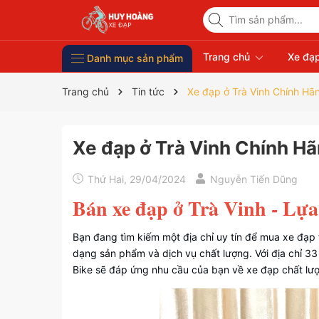
Trang chủ
Xe đạp
Danh mục sản phẩm
Xe Đạp Giá Rẻ
Phụ kiện xe đạp
Xe đạp thời trang nữ
Xe đạp trẻ em
Xe đạp nhập khẩu
Xe đạp thể thao
Trang chủ
Tin tức
Xe đạp ở Trà Vinh Chính Hã
Xe đạp ở Trà Vinh Chính H
Thứ Hai, 29/04/2024
Nguyễn Tiến Dũng
Bán xe đạp ở Trà Vinh - Lựa
Bạn đang tìm kiếm một địa chỉ uy tín để mua xe đạp 
dạng sản phẩm và dịch vụ chất lượng. Với địa chỉ 33
Bike sẽ đáp ứng nhu cầu của bạn về xe đạp chất lư