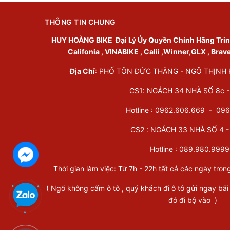
THÔNG TIN CHUNG
HUY HOÀNG BIKE
Đại Lý Ủy Quyền Chính Hãng Trinx 
Califonia , VINABIKE , Calii ,Winner,GLX , Brav
Địa Chỉ
: PHỐ TÔN ĐỨC THẮNG - NGÕ THỊNH HÀ
CS1: NGÁCH 34 NHÀ SỐ 8c - 
Hotline : 0962.606.669 -
096
CS2 : NGÁCH 33 NHÀ SỐ 4 - 
Hotline :
089.980.9999
Thời gian làm việc: Từ 7h - 22h tất cả các ngày tron
( Ngõ không cấm ô tô , quý khách đi ô tô gửi ngay bãi
đó đi bộ vào )