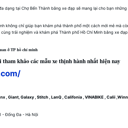
a dạng tại Chợ Bến Thành bằng xe đạp sẽ mang lại cho bạn những t
inh không chỉ giúp bạn khám phá thành phố một cách mới mẻ mà c
ãy cùng trải nghiệm và khám phá Thành phố Hồ Chí Minh bằng xe đạp
quan ở TP hồ chí minh
i tham khảo các mẫu xe thịnh hành nhất hiện nay
.com/
 , Giant, Galaxy , Stitch , LanQ , Califonia , VINABIKE , Calii ,Win
- Đống Đa - Hà Nội