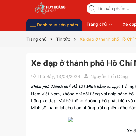
Trang chủ
Xe đạp
Danh mục sản phẩm
Xe Đạp Giá Rẻ
Phụ kiện xe đạp
Xe đạp thời trang nữ
Xe đạp trẻ em
Xe đạp nhập khẩu
Xe đạp thể thao
Trang chủ
Tin tức
Xe đạp ở thành phố Hồ Chí 
Xe đạp ở thành phố Hồ Chí
Thứ Bảy, 13/04/2024
Nguyễn Tiến Dũng
Khám phá Thành phố Hồ Chí Minh bằng xe đạp
: Trải n
Nam Việt Nam, không chỉ nổi tiếng với nhịp sống hố
bằng xe đạp. Với hệ thống đường phố phát triển và 
Minh sẽ mang lại cho bạn những trải nghiệm độc đáo 
Xe đ