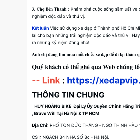
3. Chợ Bến Thành :
Khám phá cuộc sống sầm uất và đ
nghiệm độc đáo và thú vị.
Kết luận
Việc sử dụng xe đạp ở Thành phố Hồ Chí M
lại cho bạn những trải nghiệm độc đáo và thú vị. H
ra những kỷ niệm đáng nhớ!
Anh chị đang tìm mua mốt chiếc xe đạp để đi lại thăm 
Quý khách có thể ghé qua Web chúng tô
-- Link
:
https://xedapvip
THÔNG TIN CHUNG
HUY HOÀNG BIKE
Đại Lý Ủy Quyền Chính Hãng Trinx
, Brave Will Tại Hà Nội & TP HCM
Địa Chỉ
: PHỐ TÔN ĐỨC THẮNG - NGÕ THỊNH HÀO 1 
CS1: NGÁCH 34 NHÀ SỐ 8c - Hà Nội.