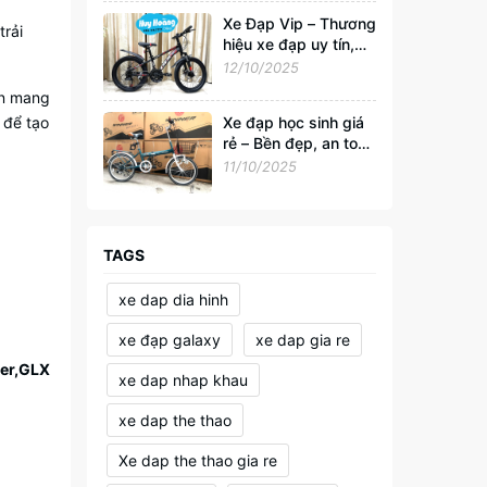
Xe Đạp Vip – Thương
rải
hiệu xe đạp uy tín,
đồng hành cùng sức
12/10/2025
khỏe và phong cách
òn mang
sống Việt
Xe đạp học sinh giá
 để tạo
rẻ – Bền đẹp, an toàn
cho tuổi đến trường
11/10/2025
TAGS
xe dap dia hinh
xe đạp galaxy
xe dap gia re
ner,GLX
xe dap nhap khau
xe dap the thao
Xe dap the thao gia re