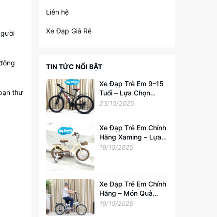
Liên hệ
Xe Đạp Giá Rẻ
người
 đông
TIN TỨC NỔI BẬT
Xe Đạp Trẻ Em 9–15
bạn thư
Tuổi – Lựa Chọn
Hoàn Hảo Cho Tuổi
23/10/2025
Trẻ Năng Động
Xe Đạp Trẻ Em Chính
Hãng Xaming – Lựa
Chọn Hoàn Hảo Cho
19/10/2025
Bé 2–6 Tuổi |
Xedapvip.com
Xe Đạp Trẻ Em Chính
Hãng – Món Quà
Tuyệt Vời Cho Bé
19/10/2025
Yêu Từ