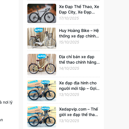
Xedapvip.com
Xe Đạp Thể Thao, Xe
Đạp City, Xe Đạp
Gấp Chính Hãng –
17/10/2025
Mua Giá Rẻ, Uy Tín
Nhất Tại
Huy Hoàng Bike – Hệ
Xedapvip.com
thống xe đạp chính
hãng hàng đầu Việt
15/10/2025
Nam | Xedapvip.com
Địa chỉ bán xe đạp
thể thao chính hãng,
giá tốt nhất Hà Nội
14/10/2025
Xe đạp địa hình cho
người mới tập – Gợi ý
chọn xe tốt, giá chỉ
13/10/2025
từ 2 triệu tại
 nơi lý
Xedapvip.com
Xedapvip.com – Thế
giới xe đạp thể thao
ận
và xe đạp giá rẻ chất
13/10/2025
lượng nhất hiện nay