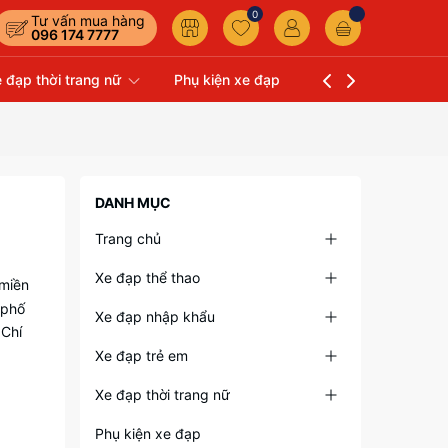
0
Tư vấn mua hàng
096 174 7777
 đạp thời trang nữ
Phụ kiện xe đạp
Liên hệ
Xe Đạp 
DANH MỤC
Trang chủ
Xe đạp thể thao
 miền
 phố
Xe đạp nhập khẩu
 Chí
Xe đạp trẻ em
Xe đạp thời trang nữ
Phụ kiện xe đạp