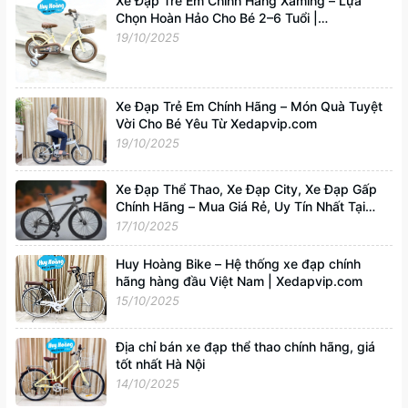
Xe Đạp Trẻ Em Chính Hãng Xaming – Lựa
Chọn Hoàn Hảo Cho Bé 2–6 Tuổi |
Xedapvip.com
19/10/2025
Xe Đạp Trẻ Em Chính Hãng – Món Quà Tuyệt
Vời Cho Bé Yêu Từ Xedapvip.com
19/10/2025
Xe Đạp Thể Thao, Xe Đạp City, Xe Đạp Gấp
Chính Hãng – Mua Giá Rẻ, Uy Tín Nhất Tại
Xedapvip.com
17/10/2025
Huy Hoàng Bike – Hệ thống xe đạp chính
hãng hàng đầu Việt Nam | Xedapvip.com
15/10/2025
Địa chỉ bán xe đạp thể thao chính hãng, giá
tốt nhất Hà Nội
14/10/2025