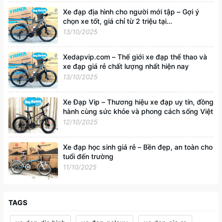
Xe đạp địa hình cho người mới tập – Gợi ý
chọn xe tốt, giá chỉ từ 2 triệu tại
Xedapvip.com
13/10/2025
Xedapvip.com – Thế giới xe đạp thể thao và
xe đạp giá rẻ chất lượng nhất hiện nay
13/10/2025
Xe Đạp Vip – Thương hiệu xe đạp uy tín, đồng
hành cùng sức khỏe và phong cách sống Việt
12/10/2025
Xe đạp học sinh giá rẻ – Bền đẹp, an toàn cho
tuổi đến trường
11/10/2025
TAGS