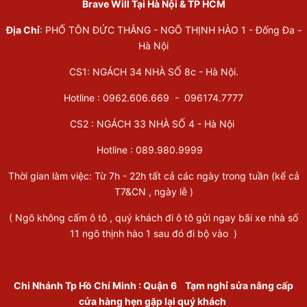
Brave Will Tại Hà Nội & TP HCM
Địa Chỉ
: PHỐ TÔN ĐỨC THẮNG - NGÕ THỊNH HÀO 1 - Đống Đa -
Hà Nội
CS1: NGÁCH 34 NHÀ SỐ 8c - Hà Nội.
Hotline : 0962.606.669 -
096174.7777
CS2 : NGÁCH 33 NHÀ SỐ 4 - Hà Nội
Hotline :
089.980.9999
Thời gian làm việc: Từ 7h - 22h tất cả các ngày trong tuần (kể cả
T7&CN , ngày lễ )
( Ngõ không cấm ô tô , quý khách đi ô tô gửi ngay bãi xe nhà số
11 ngõ thịnh hào 1 sau đó đi bộ vào )
Chi Nhánh Tp Hồ Chí Minh
:
Quận 6
Tạm nghỉ sửa nâng cấp
cửa hàng hẹn gặp lại quý khách