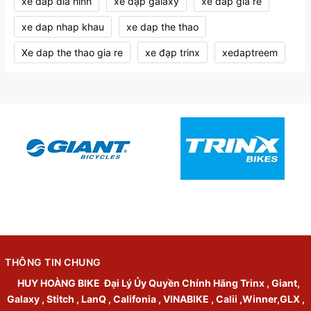
xe dap dia hinh
xe đạp galaxy
xe dap gia re
xe dap nhap khau
xe dap the thao
Xe dap the thao gia re
xe đạp trinx
xedaptreem
THÔNG TIN CHUNG
HUY HOÀNG BIKE
Đại Lý Ủy Quyền Chính Hãng Trinx , Giant,
Galaxy , Stitch , LanQ , Califonia , VINABIKE , Calii ,Winner,GLX ,