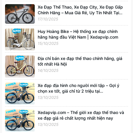
Xe Đạp Thể Thao, Xe Đạp City, Xe Đạp Gấp
Chính Hãng – Mua Giá Rẻ, Uy Tín Nhất Tại
Xedapvip.com
17/10/2025
Huy Hoàng Bike – Hệ thống xe đạp chính
hãng hàng đầu Việt Nam | Xedapvip.com
15/10/2025
Địa chỉ bán xe đạp thể thao chính hãng, giá
tốt nhất Hà Nội
14/10/2025
Xe đạp địa hình cho người mới tập – Gợi ý
chọn xe tốt, giá chỉ từ 2 triệu tại
Xedapvip.com
13/10/2025
Xedapvip.com – Thế giới xe đạp thể thao và
xe đạp giá rẻ chất lượng nhất hiện nay
13/10/2025