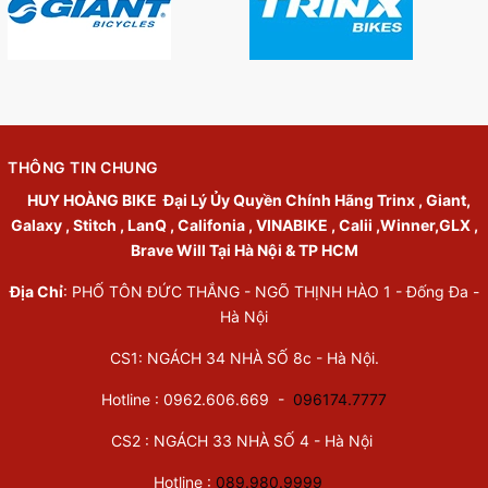
THÔNG TIN CHUNG
HUY HOÀNG BIKE
Đại Lý Ủy Quyền Chính Hãng Trinx , Giant,
Galaxy , Stitch , LanQ , Califonia , VINABIKE , Calii ,Winner,GLX ,
Brave Will Tại Hà Nội & TP HCM
Địa Chỉ
: PHỐ TÔN ĐỨC THẮNG - NGÕ THỊNH HÀO 1 - Đống Đa -
Hà Nội
CS1: NGÁCH 34 NHÀ SỐ 8c - Hà Nội.
Hotline : 0962.606.669 -
096174.7777
CS2 : NGÁCH 33 NHÀ SỐ 4 - Hà Nội
Hotline :
089.980.9999