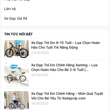
Liên hệ
Xe Đạp Giá Rẻ
TIN TỨC NỔI BẬT
Xe Đạp Trẻ Em 9–15 Tuổi – Lựa Chọn Hoàn
Hảo Cho Tuổi Trẻ Năng Động
23/10/2025
Xe Đạp Trẻ Em Chính Hãng Xaming – Lựa
Chọn Hoàn Hảo Cho Bé 2–6 Tuổi |
Xedapvip.com
19/10/2025
Xe Đạp Trẻ Em Chính Hãng – Món Quà Tuyệt
Vời Cho Bé Yêu Từ Xedapvip.com
19/10/2025