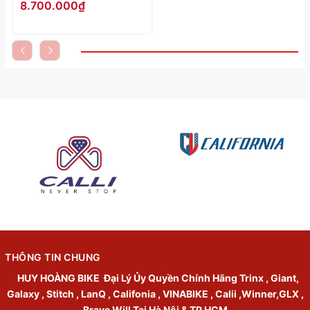
8.700.000₫
THÔNG TIN CHUNG
HUY HOÀNG BIKE
Đại Lý Ủy Quyền Chính Hãng Trinx , Giant,
Galaxy , Stitch , LanQ , Califonia , VINABIKE , Calii ,Winner,GLX ,
Brave Will Tại Hà Nội & TP HCM