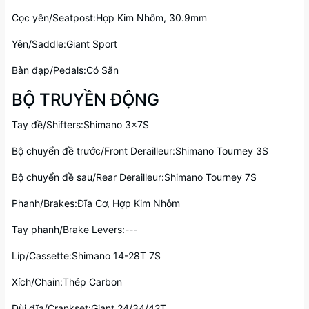
Cọc yên/Seatpost:Hợp Kim Nhôm, 30.9mm
Yên/Saddle:Giant Sport
Bàn đạp/Pedals:Có Sẵn
BỘ TRUYỀN ĐỘNG
Tay đề/Shifters:Shimano 3x7S
Bộ chuyển đề trước/Front Derailleur:Shimano Tourney 3S
Bộ chuyển đề sau/Rear Derailleur:Shimano Tourney 7S
Phanh/Brakes:Đĩa Cơ, Hợp Kim Nhôm
Tay phanh/Brake Levers:---
Líp/Cassette:Shimano 14-28T 7S
Xích/Chain:Thép Carbon
Đùi đĩa/Crankset:Giant 24/34/42T