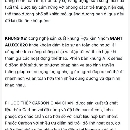
dáng hoàn toàn mới, tràn đầy sự năng động, sức sống mới của
tuổi trẻ. Được lấy cảm hứng với phong cách trẻ trung, hiện đại,
thể thao đường phố sẽ khiến mỗi quãng đường bạn đi qua đều
để lại dấu ấn khó quên:
KHUNG XE:
công nghệ sản xuất khung Hợp Kim Nhôm
GIANT
ALUXX 620
khỏe khoắn đảm bảo sự an toàn cho người lái
cũng như khả năng chống chịu va đập tốt và thích hợp khi
tham gia các hoạt động thể thao. Phiên bản khung ATX series
6 đồng thời sử dụng phương pháp hàn và tạo hình truyền
thống giúp xe có trọng lượng nhẹ, giúp người đạp xe có thể đi
nhanh hơn và an toàn hơn trên nhiều cung đường và địa hình
khác nhau.
PHUỘC THÉP CARBON GIẢM CHẤN: được sản xuất từ chất
liệu thép Carbon với độ cứng và độ bền cao, đem lại cho
phuộc độ chắc chắn cao hơn so với chất liệu hợp kim nhôm.
Phuộc Carbon với nhiều ưu điểm nổi trội, độ linh hoạt cao, cơ
chế giảm chấn giúp giảm lực tác động tới khung xe và ghi