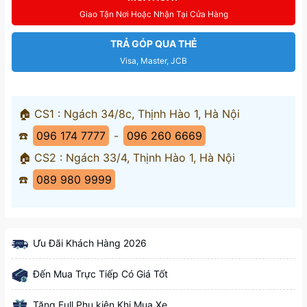
Giao Tận Nơi Hoặc Nhận Tại Cửa Hàng
TRẢ GÓP QUA THẺ
Visa, Master, JCB
🏠 CS1 : Ngách 34/8c, Thịnh Hào 1, Hà Nội
☎️
096 174 7777
-
096 260 6669
🏠 CS2 : Ngách 33/4, Thịnh Hào 1, Hà Nội
☎️
089 980 9999
Ưu Đãi Khách Hàng 2026
Đến Mua Trực Tiếp Có Giá Tốt
Tặng Full Phụ kiện Khi Mua Xe