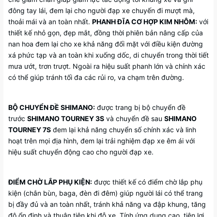
đông tay lái, đem lại cho người đạp xe chuyến đi mượt mà,
thoải mái và an toàn nhất.
PHANH ĐĨA CƠ HỢP KIM NHÔM:
với
thiết kế nhỏ gọn, đẹp mắt, đồng thời phiên bản nâng cấp của
nan hoa đem lại cho xe khả năng đối mặt với điều kiện đường
xá phức tạp và an toàn khi xuống dốc, di chuyển trong thời tiết
mưa ướt, trơn trượt. Ngoài ra hiệu suất phanh lớn và chính xác
có thể giúp tránh tối đa các rủi ro, va chạm trên đường.
BỘ CHUYỂN ĐỀ SHIMANO:
được trang bị bộ chuyển đề
trước
SHIMANO TOURNEY 3S
và chuyển đề sau
SHIMANO
TOURNEY 7S
đem lại khả năng chuyển số chính xác và linh
hoạt trên mọi địa hình, đem lại trải nghiệm đạp xe êm ái với
hiệu suất chuyển động cao cho người đạp xe.
ĐIỂM CHỜ LẮP PHỤ KIỆN:
được thiết kế có điểm chờ lắp phụ
kiện (chắn bùn, baga, đèn đi đêm) giúp người lái có thể trang
bị đầy đủ và an toàn nhất, tránh khả năng va đập khung, tăng
độ ổn định và thuận tiện khi đỗ xe. Tính ứng dụng cao, tiện lợi