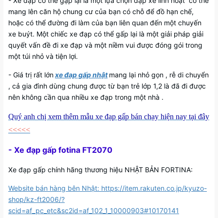
- Xe đạp có thể gập lại là một lựa chọn đạp xe linh hoạt có thể
mang lên căn hộ chung cư của bạn có chỗ để đồ hạn chế,
hoặc có thể đường đi làm của bạn liên quan đến một chuyến
xe buýt. Một chiếc xe đạp có thể gấp lại là một giải pháp giải
quyết vấn đề đi xe đạp và một niềm vui được đóng gói trong
một túi nhỏ và tiện lợi.
- Giá trị rất lớn
xe đạp gấp nhật
mang lại nhỏ gọn , rễ di chuyển
, cả gia đình dùng chung được từ bạn trẻ lớp 1,2 là đã đi được
nên không cần qua nhiều xe đạp trong một nhà .
Quý anh chị xem thêm mẫu xe đạp gấp bán chạy hiện nay tại đây
<<<<<
- Xe đạp gấp fotina FT2070
Xe đạp gấp chính hãng thương hiệu NHẬT BẢN FORTINA:
Website bán hàng bên Nhật: https://item.rakuten.co.jp/kyuzo-
shop/kz-ft2006/?
scid=af_pc_etc&sc2id=af_102_1_10000903#10170141