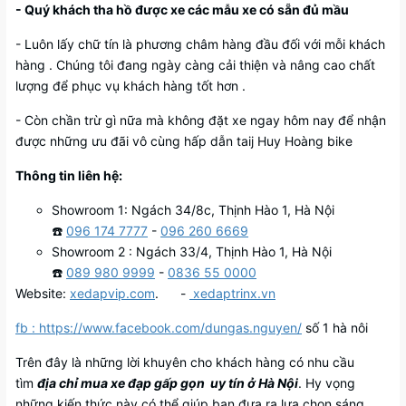
- Quý khách tha hồ được xe các mẫu xe có sẵn đủ mầu
- Luôn lấy chữ tín là phương châm hàng đầu đối với mỗi khách
hàng . Chúng tôi đang ngày càng cải thiện và nâng cao chất
lượng để phục vụ khách hàng tốt hơn .
- Còn chần trừ gì nữa mà không đặt xe ngay hôm nay để nhận
được những ưu đãi vô cùng hấp dẫn taij Huy Hoàng bike
Thông tin liên hệ:
Showroom 1: Ngách 34/8c, Thịnh Hào 1, Hà Nội
☎️
096 174 7777
-
096 260 6669
Showroom 2 : Ngách 33/4, Thịnh Hào 1, Hà Nội
☎️
089 980 9999
-
0836 55 0000
Website:
xedapvip.com
. -
xedaptrinx.vn
fb : https://www.facebook.com/dungas.nguyen/
số 1 hà nôi
Trên đây là những lời khuyên cho khách hàng có nhu cầu
tìm
địa chỉ mua xe đạp gấp gọn uy tín ở Hà Nội
. Hy vọng
những kiến thức này có thể giúp bạn đưa ra lựa chọn sáng