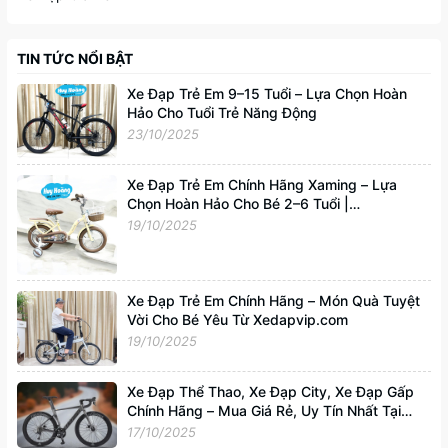
TIN TỨC NỔI BẬT
Xe Đạp Trẻ Em 9–15 Tuổi – Lựa Chọn Hoàn
Hảo Cho Tuổi Trẻ Năng Động
23/10/2025
Xe Đạp Trẻ Em Chính Hãng Xaming – Lựa
Chọn Hoàn Hảo Cho Bé 2–6 Tuổi |
Xedapvip.com
19/10/2025
Xe Đạp Trẻ Em Chính Hãng – Món Quà Tuyệt
Vời Cho Bé Yêu Từ Xedapvip.com
19/10/2025
Xe Đạp Thể Thao, Xe Đạp City, Xe Đạp Gấp
Chính Hãng – Mua Giá Rẻ, Uy Tín Nhất Tại
Xedapvip.com
17/10/2025