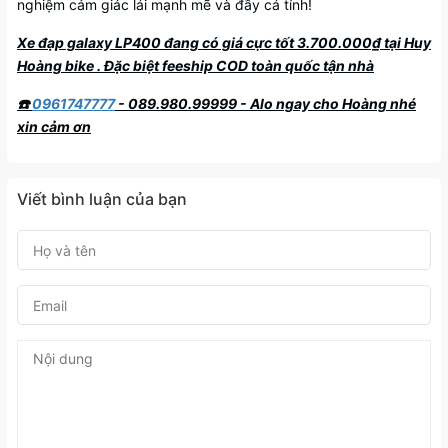
nghiệm cảm giác lái mạnh mẽ và đầy cá tính!
Xe đạp galaxy LP400 đang có giá cực tốt 3.700.000₫ tại Huy
Hoàng bike . Đặc biệt feeship COD toàn quốc tận nhà
☎️
0961747777
- 089.980.99999 - Alo ngay cho Hoàng nhé
xin cảm ơn
Viết bình luận của bạn