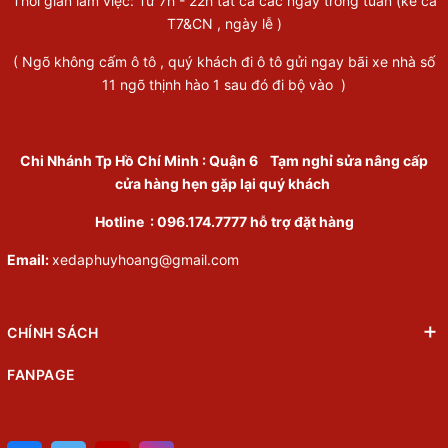
Thời gian làm việc: Từ 7h - 22h tất cả các ngày trong tuần (kể cả
T7&CN , ngày lễ )
( Ngõ không cấm ô tô , quý khách đi ô tô gửi ngay bãi xe nhà số
11 ngõ thịnh hào 1 sau đó đi bộ vào )
Chi Nhánh Tp Hồ Chí Minh
:
Quận 6
Tạm nghỉ sửa nâng cấp
cửa hàng hẹn gặp lại quý khách
Hotline :
096.174.7777
hỗ trợ đặt hàng
Email:
xedaphuyhoang@gmail.com
CHÍNH SÁCH
FANPAGE