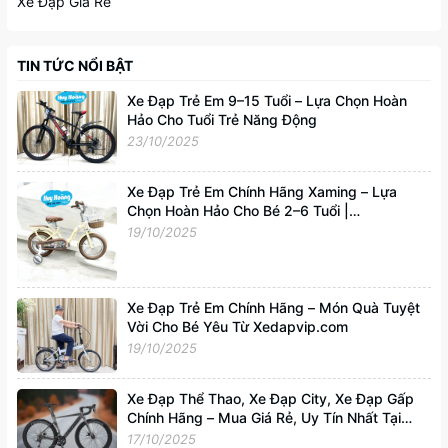
Xe Đạp Giá Rẻ
TIN TỨC NỔI BẬT
Xe Đạp Trẻ Em 9–15 Tuổi – Lựa Chọn Hoàn
Hảo Cho Tuổi Trẻ Năng Động
23/10/2025
Xe Đạp Trẻ Em Chính Hãng Xaming – Lựa
Chọn Hoàn Hảo Cho Bé 2–6 Tuổi |
Xedapvip.com
19/10/2025
Xe Đạp Trẻ Em Chính Hãng – Món Quà Tuyệt
Vời Cho Bé Yêu Từ Xedapvip.com
19/10/2025
Xe Đạp Thể Thao, Xe Đạp City, Xe Đạp Gấp
Chính Hãng – Mua Giá Rẻ, Uy Tín Nhất Tại
Xedapvip.com
17/10/2025