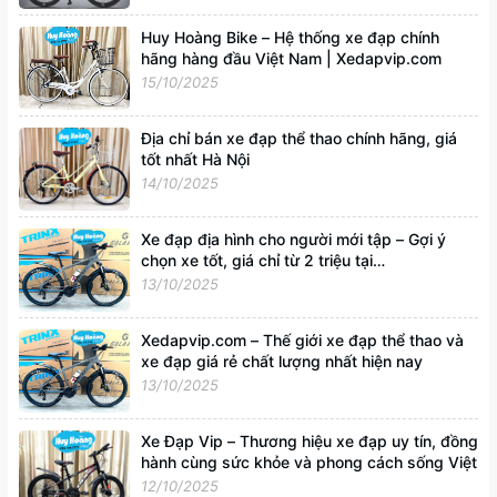
Huy Hoàng Bike – Hệ thống xe đạp chính
hãng hàng đầu Việt Nam | Xedapvip.com
15/10/2025
Địa chỉ bán xe đạp thể thao chính hãng, giá
tốt nhất Hà Nội
14/10/2025
Xe đạp địa hình cho người mới tập – Gợi ý
chọn xe tốt, giá chỉ từ 2 triệu tại
Xedapvip.com
13/10/2025
Xedapvip.com – Thế giới xe đạp thể thao và
xe đạp giá rẻ chất lượng nhất hiện nay
13/10/2025
Xe Đạp Vip – Thương hiệu xe đạp uy tín, đồng
hành cùng sức khỏe và phong cách sống Việt
12/10/2025