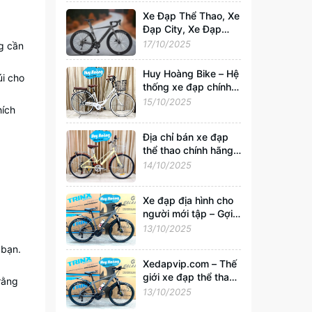
Xedapvip.com
Xe Đạp Thể Thao, Xe
Đạp City, Xe Đạp
Gấp Chính Hãng –
17/10/2025
ng cần
Mua Giá Rẻ, Uy Tín
Nhất Tại
Huy Hoàng Bike – Hệ
úi cho
Xedapvip.com
thống xe đạp chính
hãng hàng đầu Việt
15/10/2025
hích
Nam | Xedapvip.com
Địa chỉ bán xe đạp
thể thao chính hãng,
giá tốt nhất Hà Nội
14/10/2025
Xe đạp địa hình cho
người mới tập – Gợi ý
chọn xe tốt, giá chỉ
13/10/2025
từ 2 triệu tại
 bạn.
Xedapvip.com
Xedapvip.com – Thế
giới xe đạp thể thao
rằng
và xe đạp giá rẻ chất
13/10/2025
lượng nhất hiện nay