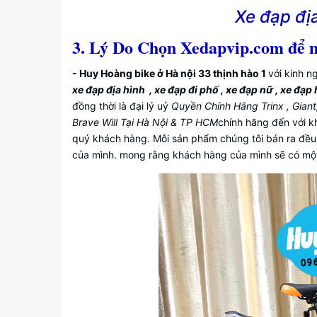
Xe đạp địa
3. Lý Do Chọn Xedapvip.com để 
- Huy Hoàng bike ở Hà nội 33 thịnh hào 1
với kinh n
xe đạp địa hình , xe đạp đi phố , xe đạp nữ , xe đạp
đồng thời là đại lý uỷ
Quyền Chính Hãng Trinx , Giant, 
Brave Will Tại Hà Nội & TP HCM
chính hãng đến với k
quý khách hàng. Mỗi sản phẩm chúng tôi bán ra đều
của mình. mong rằng khách hàng của mình sẽ có một 