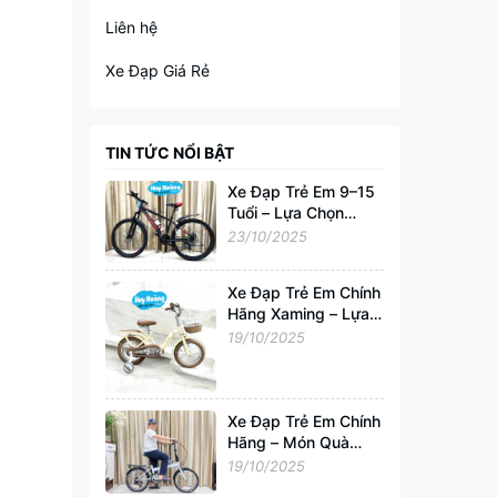
Liên hệ
Xe Đạp Giá Rẻ
TIN TỨC NỔI BẬT
Xe Đạp Trẻ Em 9–15
Tuổi – Lựa Chọn
Hoàn Hảo Cho Tuổi
23/10/2025
Trẻ Năng Động
Xe Đạp Trẻ Em Chính
Hãng Xaming – Lựa
Chọn Hoàn Hảo Cho
19/10/2025
Bé 2–6 Tuổi |
Xedapvip.com
Xe Đạp Trẻ Em Chính
Hãng – Món Quà
Tuyệt Vời Cho Bé
19/10/2025
Yêu Từ