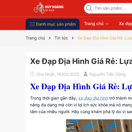
Trang chủ
Xe đạp
Danh mục sản phẩm
Xe Đạp Giá Rẻ
Phụ kiện xe đạp
Xe đạp thời trang nữ
Xe đạp trẻ em
Xe đạp nhập khẩu
Xe đạp thể thao
Trang chủ
Tin tức
Xe Đạp Địa Hình Giá Rẻ: L
Xe Đạp Địa Hình Giá Rẻ: L
Chủ Nhật, 16/02/2025
Nguyễn Tiến Dũng
Xe Đạp Địa Hình Giá Rẻ: L
Trong thời gian gần đây,
xe đạp địa hình
trở thành m
năng đa dạng mà còn vì lợi ích sức khỏe mà nó mang 
tâm của nhiều người. Hãy cùng khám phá lý do vì sao