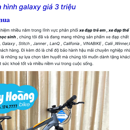
 hình galaxy giá 3 triệu
mua
ghiệm nhiều năm trong lĩnh vực phân phối
xe đạp trẻ em , xe đạp thể 
 học sinh
, chúng tôi đã và đang mang những sản phẩm xe đạp chất
Galaxy , Stitch , Janner , LanQ , Califonia , VINABIKE , Calii ,Winner,
hách hàng. Đi kèm đó là chế độ bảo hành hậu mãi chuyên nghiệp nh
 là những sự lựa chọn tâm huyết mà chúng tôi muốn dành tặng khá
sức khoẻ tốt và nhiều niềm vui trong cuộc sống.