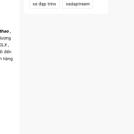
xe đạp trinx
xedaptreem
thao ,
 lượng
GLX ,
ất đến
ch hàng