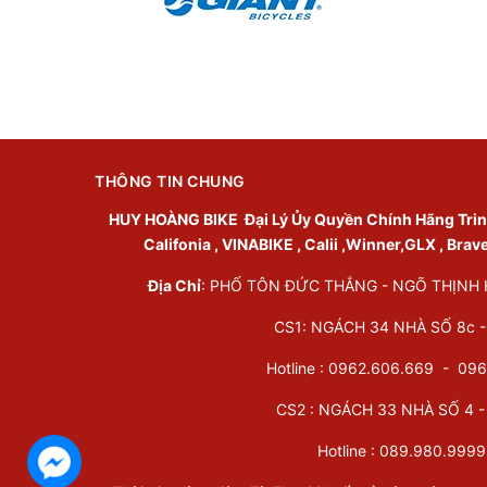
THÔNG TIN CHUNG
HUY HOÀNG BIKE
Đại Lý Ủy Quyền Chính Hãng Trinx 
Califonia , VINABIKE , Calii ,Winner,GLX , Brav
Địa Chỉ
: PHỐ TÔN ĐỨC THẮNG - NGÕ THỊNH HÀ
CS1: NGÁCH 34 NHÀ SỐ 8c - 
Hotline : 0962.606.669 -
096
CS2 : NGÁCH 33 NHÀ SỐ 4 - 
Hotline :
089.980.9999