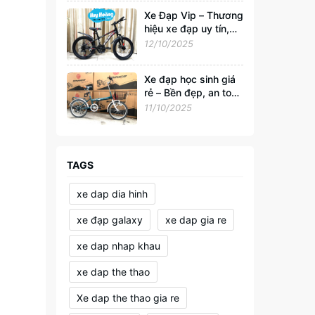
Xe Đạp Vip – Thương
hiệu xe đạp uy tín,
đồng hành cùng sức
12/10/2025
khỏe và phong cách
sống Việt
Xe đạp học sinh giá
rẻ – Bền đẹp, an toàn
cho tuổi đến trường
11/10/2025
TAGS
xe dap dia hinh
xe đạp galaxy
xe dap gia re
xe dap nhap khau
xe dap the thao
Xe dap the thao gia re