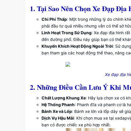
1. Tại Sao Nên Chọn Xe Đạp Địa 
Chi Phí Thấp
: Một trong những lý do chính khi
phải đầu tư quá nhiều nhưng vẫn có thể sở hữu
Linh Hoạt Trong Sử Dụng
: Xe đạp địa hình rấ
đến đường phố. Điều này giúp bạn có thể khám
Khuyến Khích Hoạt Động Ngoài Trời
: Sử dụng
bạn tham gia các hoạt động thể thao, nâng ca
Xe đạp địa h
2. Những Điều Cần Lưu Ý Khi M
Chất Lượng Khung Xe
: Hãy lựa chọn xe có kh
Hệ Thống Phanh
: Phanh đĩa và phanh cơ là h
Bánh Xe và Lốp
: Bánh xe lớn và lốp dày sẽ gi
Dịch Vụ Hậu Mãi
: Khi chọn mua xe tại xedapv
bạn có được chiếc xe phù hợp nhất.