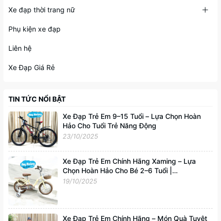
Xe đạp thời trang nữ
Phụ kiện xe đạp
Liên hệ
Xe Đạp Giá Rẻ
TIN TỨC NỔI BẬT
Xe Đạp Trẻ Em 9–15 Tuổi – Lựa Chọn Hoàn
Hảo Cho Tuổi Trẻ Năng Động
23/10/2025
Xe Đạp Trẻ Em Chính Hãng Xaming – Lựa
Chọn Hoàn Hảo Cho Bé 2–6 Tuổi |
Xedapvip.com
19/10/2025
Xe Đạp Trẻ Em Chính Hãng – Món Quà Tuyệt