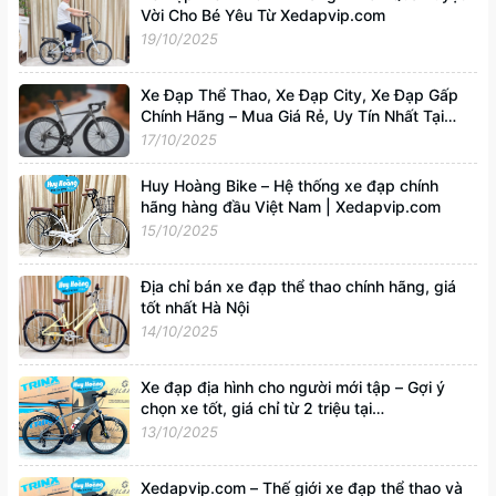
Vời Cho Bé Yêu Từ Xedapvip.com
19/10/2025
Xe Đạp Thể Thao, Xe Đạp City, Xe Đạp Gấp
Chính Hãng – Mua Giá Rẻ, Uy Tín Nhất Tại
Xedapvip.com
17/10/2025
Huy Hoàng Bike – Hệ thống xe đạp chính
hãng hàng đầu Việt Nam | Xedapvip.com
15/10/2025
Địa chỉ bán xe đạp thể thao chính hãng, giá
tốt nhất Hà Nội
14/10/2025
Xe đạp địa hình cho người mới tập – Gợi ý
chọn xe tốt, giá chỉ từ 2 triệu tại
Xedapvip.com
13/10/2025
Xedapvip.com – Thế giới xe đạp thể thao và