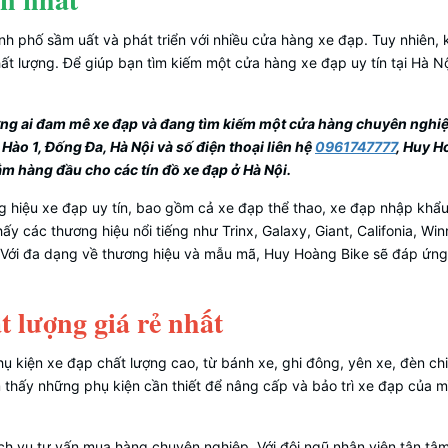
nh phố sầm uất và phát triển với nhiều cửa hàng xe đạp. Tuy nhiên,
t lượng. Để giúp bạn tìm kiếm một cửa hàng xe đạp uy tín tại Hà Nộ
hững ai đam mê xe đạp và đang tìm kiếm một cửa hàng chuyên nghiệ
 Hào 1, Đống Đa, Hà Nội và số điện thoại liên hệ
0961747777
, Huy 
m hàng đầu cho các tín đồ xe đạp ở Hà Nội.
g hiệu xe đạp uy tín, bao gồm cả xe đạp thể thao, xe đạp nhập khẩu
ấy các thương hiệu nổi tiếng như Trinx, Galaxy, Giant, Califonia, Win
y. Với đa dạng về thương hiệu và mẫu mã, Huy Hoàng Bike sẽ đáp ứn
t lượng giá rẻ nhất
ụ kiện xe đạp chất lượng cao, từ bánh xe, ghi đông, yên xe, đèn ch
 thấy những phụ kiện cần thiết để nâng cấp và bảo trì xe đạp của mì
h vụ tư vấn mua hàng chuyên nghiệp. Với đội ngũ nhân viên tận tâ