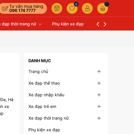
0
Tư vấn mua hàng
096 174 7777
 đạp thời trang nữ
Phụ kiện xe đạp
Liên hệ
Xe Đạp 
DANH MỤC
Trang chủ
Xe đạp thể thao
Xe đạp nhập khẩu
 Đa, Hà
nh xe
Xe đạp trẻ em
ập
Xe đạp thời trang nữ
Phụ kiện xe đạp