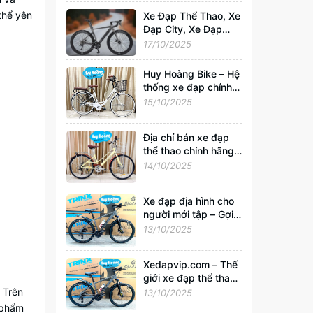
Xedapvip.com
thể yên
Xe Đạp Thể Thao, Xe
Đạp City, Xe Đạp
Gấp Chính Hãng –
17/10/2025
Mua Giá Rẻ, Uy Tín
Nhất Tại
Huy Hoàng Bike – Hệ
Xedapvip.com
thống xe đạp chính
hãng hàng đầu Việt
15/10/2025
Nam | Xedapvip.com
Địa chỉ bán xe đạp
thể thao chính hãng,
giá tốt nhất Hà Nội
14/10/2025
Xe đạp địa hình cho
người mới tập – Gợi ý
chọn xe tốt, giá chỉ
13/10/2025
từ 2 triệu tại
Xedapvip.com
Xedapvip.com – Thế
giới xe đạp thể thao
và xe đạp giá rẻ chất
 Trên
13/10/2025
lượng nhất hiện nay
 phẩm