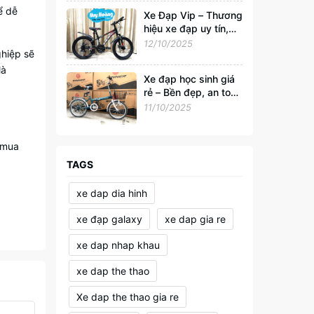
ể dễ
Xe Đạp Vip – Thương
hiệu xe đạp uy tín,
đồng hành cùng sức
12/10/2025
ghiệp sẽ
khỏe và phong cách
sống Việt
là
Xe đạp học sinh giá
rẻ – Bền đẹp, an toàn
cho tuổi đến trường
11/10/2025
 mua
TAGS
xe dap dia hinh
xe đạp galaxy
xe dap gia re
xe dap nhap khau
xe dap the thao
Xe dap the thao gia re