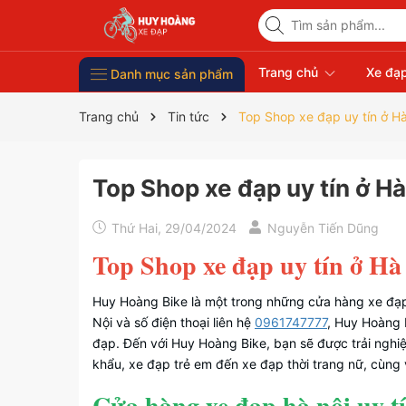
Trang chủ
Xe đạp
Danh mục sản phẩm
Xe Đạp Giá Rẻ
Phụ kiện xe đạp
Xe đạp thời trang nữ
Xe đạp trẻ em
Xe đạp nhập khẩu
Xe đạp thể thao
Trang chủ
Tin tức
Top Shop xe đạp uy tín ở H
Top Shop xe đạp uy tín ở Hà
Thứ Hai, 29/04/2024
Nguyễn Tiến Dũng
Top Shop xe đạp uy tín ở H
Huy Hoàng Bike là một trong những cửa hàng xe đạp u
Nội và số điện thoại liên hệ
0961747777
, Huy Hoàng 
đạp. Đến với Huy Hoàng Bike, bạn sẽ được trải nghi
khẩu, xe đạp trẻ em đến xe đạp thời trang nữ, cùng
Cửa hàng xe đạp hà nội uy t