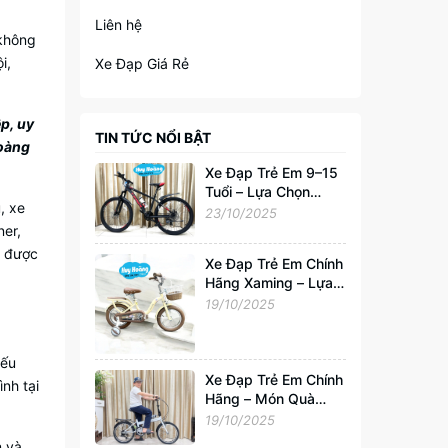
Liên hệ
 không
i,
Xe Đạp Giá Rẻ
p, uy
TIN TỨC NỔI BẬT
Hoàng
Xe Đạp Trẻ Em 9–15
Tuổi – Lựa Chọn
, xe
Hoàn Hảo Cho Tuổi
23/10/2025
Trẻ Năng Động
ner,
g được
Xe Đạp Trẻ Em Chính
Hãng Xaming – Lựa
Chọn Hoàn Hảo Cho
19/10/2025
Bé 2–6 Tuổi |
Xedapvip.com
iếu
Xe Đạp Trẻ Em Chính
nh tại
Hãng – Món Quà
Tuyệt Vời Cho Bé
19/10/2025
Yêu Từ
m và