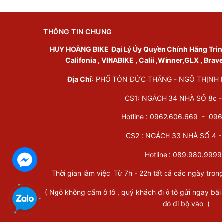
THÔNG TIN CHUNG
HUY HOÀNG BIKE
Đại Lý Ủy Quyền Chính Hãng Trinx 
Califonia , VINABIKE , Calii ,Winner,GLX , Brav
Địa Chỉ
: PHỐ TÔN ĐỨC THẮNG - NGÕ THỊNH HÀ
CS1: NGÁCH 34 NHÀ SỐ 8c - 
Hotline : 0962.606.669 -
096
CS2 : NGÁCH 33 NHÀ SỐ 4 - 
Hotline :
089.980.9999
Thời gian làm việc: Từ 7h - 22h tất cả các ngày tron
( Ngõ không cấm ô tô , quý khách đi ô tô gửi ngay bãi
đó đi bộ vào )