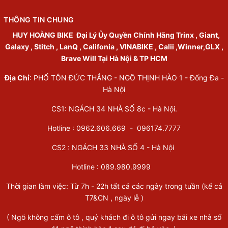
THÔNG TIN CHUNG
HUY HOÀNG BIKE
Đại Lý Ủy Quyền Chính Hãng Trinx , Giant,
Galaxy , Stitch , LanQ , Califonia , VINABIKE , Calii ,Winner,GLX ,
Brave Will Tại Hà Nội & TP HCM
Địa Chỉ
: PHỐ TÔN ĐỨC THẮNG - NGÕ THỊNH HÀO 1 - Đống Đa -
Hà Nội
CS1: NGÁCH 34 NHÀ SỐ 8c - Hà Nội.
Hotline : 0962.606.669 -
096174.7777
CS2 : NGÁCH 33 NHÀ SỐ 4 - Hà Nội
Hotline :
089.980.9999
Thời gian làm việc: Từ 7h - 22h tất cả các ngày trong tuần (kể cả
T7&CN , ngày lễ )
( Ngõ không cấm ô tô , quý khách đi ô tô gửi ngay bãi xe nhà số