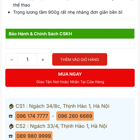
thể thao
Trọng lương tầm 900g rất nhẹ nhàng đơn giản bền bỉ
Bảo Hành & Chính Sách CSKH
−
+
THÊM VÀO GIỎ HÀNG
MUA NGAY
Giao Tận Nơi Hoặc Nhận Tại Cửa Hàng
🏠 CS1 : Ngách 34/8c, Thịnh Hào 1, Hà Nội
☎️
096 174 7777
-
096 260 6669
🏠 CS2 : Ngách 33/4, Thịnh Hào 1, Hà Nội
☎️
089 980 9999