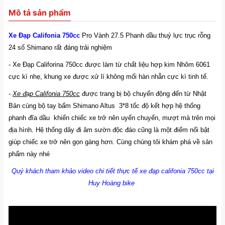
Mô tả sản phẩm
Xe Đạp Califonia 750cc
Pro Vành 27.5 Phanh dầu thuỷ lực trục rỗng
24 số Shimano rất đáng trải nghiệm
- Xe Đạp Califorina 750cc được làm từ chất liệu hợp kim Nhôm 6061
cực kì nhẹ, khung xe được xử lí không mối hàn nhẵn cực kì tinh tế.
-
Xe đạp Califonia 750cc
được trang bị bộ chuyển động đến từ Nhật
Bản cùng bộ tay bấm Shimano Altus 3*8 tốc độ kết hợp hệ thống
phanh đĩa dầu khiến chiếc xe trở nên uyển chuyển, mượt mà trên mọi
địa hình. Hệ thống dây đi âm sườn độc đáo cũng là một điểm nổi bật
giúp chiếc xe trở nên gọn gàng hơn. Cùng chúng tôi khám phá về sản
phẩm này nhé
Quý khách tham khảo video chi tiết thực tế xe đạp califonia 750cc tại
Huy Hoàng bike