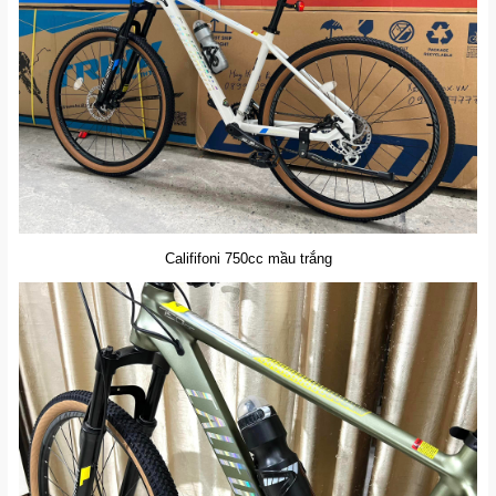
Calififoni 750cc mầu trắng