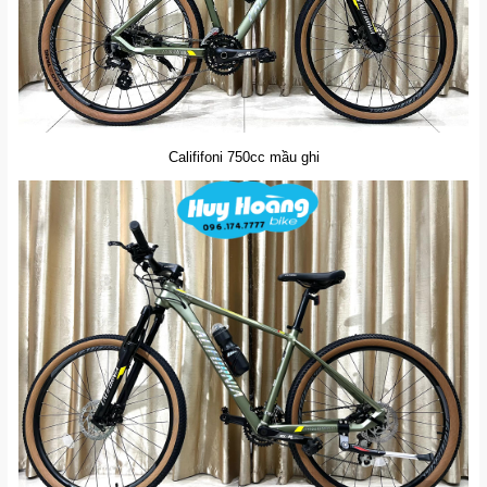
Calififoni 750cc mầu ghi