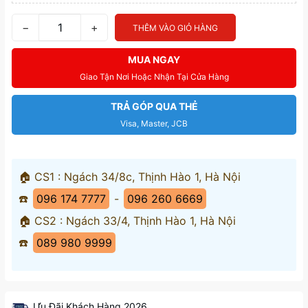
−
+
THÊM VÀO GIỎ HÀNG
MUA NGAY
Giao Tận Nơi Hoặc Nhận Tại Cửa Hàng
TRẢ GÓP QUA THẺ
Visa, Master, JCB
🏠 CS1 : Ngách 34/8c, Thịnh Hào 1, Hà Nội
☎️
096 174 7777
-
096 260 6669
🏠 CS2 : Ngách 33/4, Thịnh Hào 1, Hà Nội
☎️
089 980 9999
Ưu Đãi Khách Hàng 2026