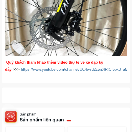
Quý khách tham khảo thêm video thự tế về xe đạp tại
đây
>>>
https://www.youtube.com/channel/UC4w7d2zwZ4RfCf5pk3TaM
Sản phẩm
Sản phẩm liên quan