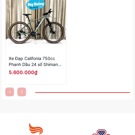
Xe Đạp Califonia 750cc
Phanh Dầu 24 số Shimano
Trục rỗng
5.600.000₫