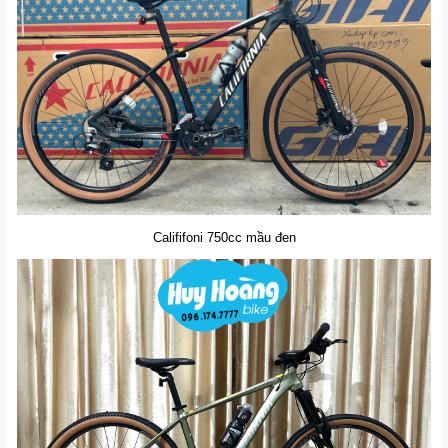
Calififoni 750cc mầu đen