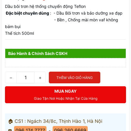
Dầu bôi trơn hệ thống chuyển động Teflon
Đặc biệt chuyên dùng
: - Dầu Bôi trơn và bảo dưỡng xe đạp
- Bền , Chống mài mòn vaf không
bám bụi
Thể tích 500ml
Bảo Hành & Chính Sách CSKH
−
+
THÊM VÀO GIỎ HÀNG
MUA NGAY
Giao Tận Nơi Hoặc Nhận Tại Cửa Hàng
🏠 CS1 : Ngách 34/8c, Thịnh Hào 1, Hà Nội
☎️
096 174 7777
-
096 260 6669