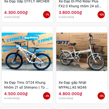
Xe Đạp Gấp DTFLY ARCHER
Xe Đạp Đi Phố Rider Plus
FX2.0 Khung nhôm 24 số
shimano
4.300.000₫
3.800.000₫
- 7%
- 10%
4.600.000₫
4.200.000₫
Xe Đạp Trinx GT24 Khung
Xe Đạp gấp Nhật
Nhôm 21 số Shimano ( Từ 9
MYPALLAS M246
đến 15 tuổi )
4.500.000₫
4.800.000₫
- 4%
- 6%
4.700.000₫
5.100.000₫