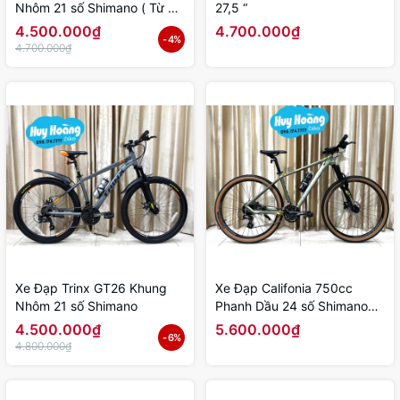
Nhôm 21 số Shimano ( Từ 9
27,5 “
đến 15 tuổi )
4.500.000₫
4.700.000₫
- 4%
4.700.000₫
Xe Đạp Trinx GT26 Khung
Xe Đạp Califonia 750cc
Nhôm 21 số Shimano
Phanh Dầu 24 số Shimano
Trục rỗng
4.500.000₫
5.600.000₫
- 6%
4.800.000₫