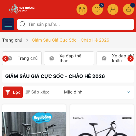
0
Trang chủ
Giảm Sâu Giá Cực Sốc - Chào Hè 2026
Xe đạp thể
Xe đạp nhậ
Trang chủ
thao
khẩu
GIẢM SÂU GIÁ CỰC SỐC - CHÀO HÈ 2026
Sắp xếp:
Mặc định
Lọc