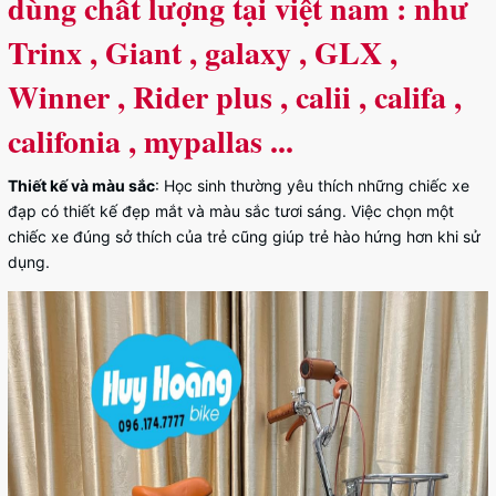
dùng chất lượng tại việt nam : như
Trinx , Giant , galaxy , GLX ,
Winner , Rider plus , calii , califa ,
califonia , mypallas ...
Thiết kế và màu sắc
: Học sinh thường yêu thích những chiếc xe
đạp có thiết kế đẹp mắt và màu sắc tươi sáng. Việc chọn một
chiếc xe đúng sở thích của trẻ cũng giúp trẻ hào hứng hơn khi sử
dụng.