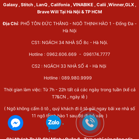
Galaxy , Stitch , LanQ , Califonia , VINABIKE , Calii ,Winner,GLX ,
Brave Will Tại Hà Nội & TP HCM
Địa Chỉ
: PHỐ TÔN ĐỨC THẮNG - NGÕ THỊNH HÀO 1 - Đống Đa -
Hà Nội
CS1: NGÁCH 34 NHÀ SỐ 8c - Hà Nội.
Hotline : 0962.606.669 -
096174.7777
CS2 : NGÁCH 33 NHÀ SỐ 4 - Hà Nội
Hotline :
089.980.9999
Thời gian làm việc: Từ 7h - 22h tất cả các ngày trong tuần (kể cả
T7&CN , ngày lễ )
( Ngõ không cấm ô tô , quý khách đi ô tô gửi ngay bãi xe nhà số
11 ngõ thịnh hào 1 sau đó đi bộ vào )