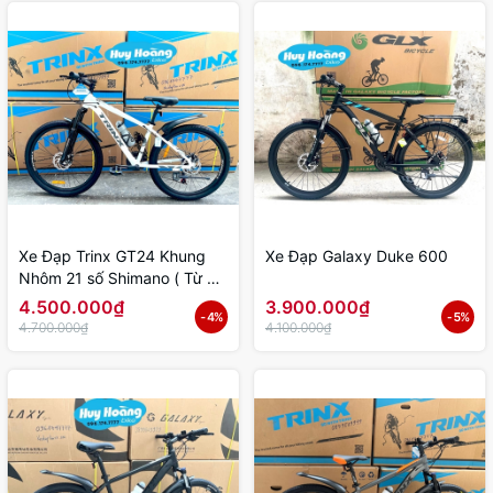
Xe Đạp Trinx GT24 Khung
Xe Đạp Galaxy Duke 600
Nhôm 21 số Shimano ( Từ 9
đến 15 tuổi )
4.500.000₫
3.900.000₫
- 4%
- 5%
4.700.000₫
4.100.000₫