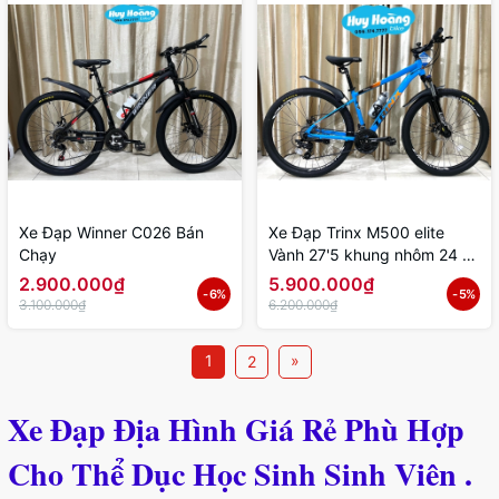
Xe Đạp Winner C026 Bán
Xe Đạp Trinx M500 elite
Chạy
Vành 27'5 khung nhôm 24 số
Shimano cao cấp
2.900.000₫
5.900.000₫
- 6%
- 5%
3.100.000₫
6.200.000₫
1
»
2
Xe Đạp Địa Hình Giá Rẻ Phù Hợp
Cho Thể Dục Học Sinh Sinh Viên .