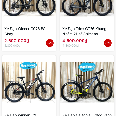
Xe Đạp Winner C026 Bán
Xe Đạp Trinx GT26 Khung
Chạy
Nhôm 21 số Shimano
2.600.000₫
4.500.000₫
- 7%
- 6%
2.800.000₫
4.800.000₫
Xe Đạp Winner K26
Xe Đạp Califonia 370cc Vành