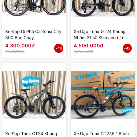
Xe Đạp Đi Phố Califonia City
Xe Đạp Trinx GT24 Khung
300 Bán Chạy
Nhôm 21 số Shimano ( Từ 9
đến 15 tuổi )
4.300.000₫
4.500.000₫
- 4%
- 4%
4.500.000₫
4.700.000₫
Xe Đạp Trinx GT24 Khung
Xe Đạp Trinx GT27,5 “ Bánh