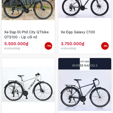
Xe Đạp Đi Phố City QTbike
Xe Đạp Galaxy C100
GTS100 - Líp cối nổ
5.500.000₫
3.750.000₫
- 11%
- 9%
6.200.000₫
4.100.000₫