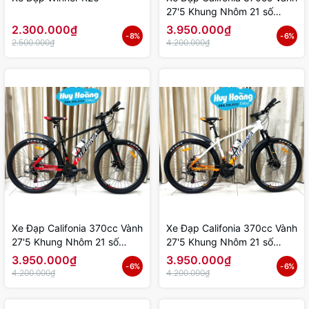
27'5 Khung Nhôm 21 số
Shimano
2.300.000₫
3.950.000₫
- 8%
- 6%
2.500.000₫
4.200.000₫
Xe Đạp Califonia 370cc Vành
Xe Đạp Califonia 370cc Vành
27'5 Khung Nhôm 21 số
27'5 Khung Nhôm 21 số
Shimano
Shimano
3.950.000₫
3.950.000₫
- 6%
- 6%
4.200.000₫
4.200.000₫