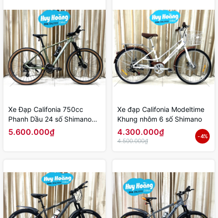
Xe Đạp Califonia 750cc
Xe đạp Califonia Modeltime
Phanh Dầu 24 số Shimano
Khung nhôm 6 số Shimano
Trục rỗng
5.600.000₫
4.300.000₫
- 4%
4.500.000₫