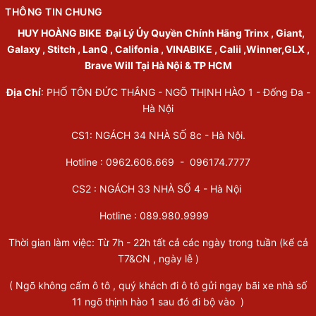
THÔNG TIN CHUNG
HUY HOÀNG BIKE
Đại Lý Ủy Quyền Chính Hãng Trinx , Giant,
Galaxy , Stitch , LanQ , Califonia , VINABIKE , Calii ,Winner,GLX ,
Brave Will Tại Hà Nội & TP HCM
Địa Chỉ
: PHỐ TÔN ĐỨC THẮNG - NGÕ THỊNH HÀO 1 - Đống Đa -
Hà Nội
CS1: NGÁCH 34 NHÀ SỐ 8c - Hà Nội.
Hotline : 0962.606.669 -
096174.7777
CS2 : NGÁCH 33 NHÀ SỐ 4 - Hà Nội
Hotline :
089.980.9999
Thời gian làm việc: Từ 7h - 22h tất cả các ngày trong tuần (kể cả
T7&CN , ngày lễ )
( Ngõ không cấm ô tô , quý khách đi ô tô gửi ngay bãi xe nhà số
11 ngõ thịnh hào 1 sau đó đi bộ vào )