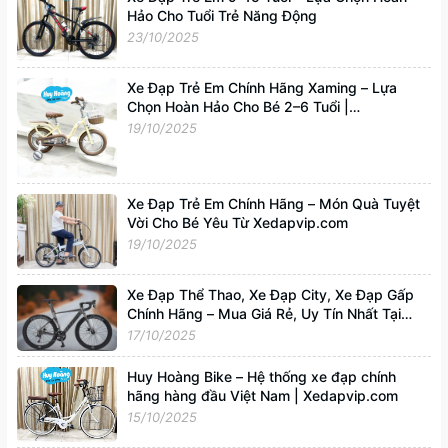
Hảo Cho Tuổi Trẻ Năng Động
23/10/2025
Xe Đạp Trẻ Em Chính Hãng Xaming – Lựa
Chọn Hoàn Hảo Cho Bé 2–6 Tuổi |
Xedapvip.com
19/10/2025
Xe Đạp Trẻ Em Chính Hãng – Món Quà Tuyệt
Vời Cho Bé Yêu Từ Xedapvip.com
19/10/2025
Xe Đạp Thể Thao, Xe Đạp City, Xe Đạp Gấp
Chính Hãng – Mua Giá Rẻ, Uy Tín Nhất Tại
Xedapvip.com
17/10/2025
Huy Hoàng Bike – Hệ thống xe đạp chính
hãng hàng đầu Việt Nam | Xedapvip.com
15/10/2025