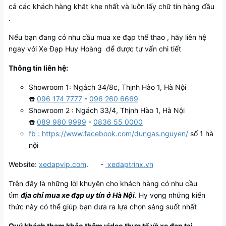
cả các khách hàng khắt khe nhất và luôn lấy chữ tín hàng đầu
.
Nếu bạn đang có nhu cầu mua xe đạp thể thao , hãy liên hệ
ngay với Xe Đạp Huy Hoàng để được tư vấn chi tiết
Thông tin liên hệ:
Showroom 1: Ngách 34/8c, Thịnh Hào 1, Hà Nội
☎️
096 174 7777
-
096 260 6669
Showroom 2 : Ngách 33/4, Thịnh Hào 1, Hà Nội
☎️
089 980 9999
-
0836 55 0000
fb : https://www.facebook.com/dungas.nguyen/
số 1 hà
nội
Website:
xedapvip.com
. -
xedaptrinx.vn
Trên đây là những lời khuyên cho khách hàng có nhu cầu
tìm
địa chỉ mua xe đạp uy tín ở Hà Nội
. Hy vọng những kiến
thức này có thể giúp bạn đưa ra lựa chọn sáng suốt nhất
Quý khách tham khảo thêm video thực tế về xe đạp tại