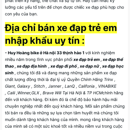
phát triển kỹ năng, thể chất và sự tự tin. Hãy cân nhắc kỹ
lưỡng các yếu tố trên để chọn được chiếc xe đạp phù hợp cho
con yêu của bạn.
Địa chỉ bán xe đạp trẻ em
nhập khẩu uy tín :
- Huy Hoàng bike ở Hà nội 33 thịnh hào 1
với kinh nghiệm
nhiều năm trong lĩnh vực phân phối
xe đạp trẻ em , xe đạp thể
thao , xe đạp địa hình , xe đạp đi phố , xe đạp nữ , xe đạp học
sinh
, chúng tôi đã và đang mang những sản phẩm xe đạp
chất lượng đồng thời là đại lý uỷ
Quyền Chính Hãng Trinx ,
Giant, Galaxy , Stitch , Janner , LanQ , Califonia , VINABIKE
, Calii ,Winner,GLX , Brave Will Tại Hà Nội & TP HCM
chính hãng
đến với khách hàng. Đi kèm đó là chế độ bảo hành hậu mãi
chuyên nghiệp nhất đến quý khách hàng. Mỗi sản phẩm chúng
tôi bán ra đều là những sự lựa chọn tâm huyết mà chúng tôi
muốn dành tặng khách hàng của mình. mong rằng khách hàng
của mình sẽ có một sức khoẻ tốt và nhiều niềm vui trong cuộc