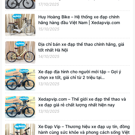
Xedapvip.com
17/10/2025
Huy Hoàng Bike – Hệ thống xe đạp chính
hãng hàng đầu Việt Nam | Xedapvip.com
15/10/2025
Địa chỉ bán xe đạp thể thao chính hãng, giá
tốt nhất Hà Nội
14/10/2025
Xe đạp địa hình cho người mới tập – Gợi ý
chọn xe tốt, giá chỉ từ 2 triệu tại
Xedapvip.com
13/10/2025
Xedapvip.com – Thế giới xe đạp thể thao và
xe đạp giá rẻ chất lượng nhất hiện nay
13/10/2025
Xe Đạp Vip – Thương hiệu xe đạp uy tín, đồng
hành cùng sức khỏe và phong cách sống Việt