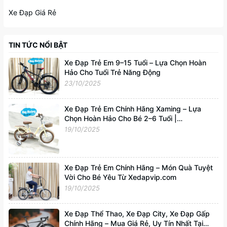
Xe Đạp Giá Rẻ
TIN TỨC NỔI BẬT
Xe Đạp Trẻ Em 9–15 Tuổi – Lựa Chọn Hoàn
Hảo Cho Tuổi Trẻ Năng Động
23/10/2025
Xe Đạp Trẻ Em Chính Hãng Xaming – Lựa
Chọn Hoàn Hảo Cho Bé 2–6 Tuổi |
Xedapvip.com
19/10/2025
Xe Đạp Trẻ Em Chính Hãng – Món Quà Tuyệt
Vời Cho Bé Yêu Từ Xedapvip.com
19/10/2025
Xe Đạp Thể Thao, Xe Đạp City, Xe Đạp Gấp
Chính Hãng – Mua Giá Rẻ, Uy Tín Nhất Tại