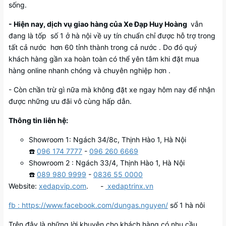
sống.
- Hiện nay, dịch vụ giao hàng của Xe Đạp Huy Hoàng
vẫn
đang là tốp số 1 ở hà nội về uy tín chuẩn chỉ được hỗ trợ trong
tất cả nước hơn 60 tỉnh thành trong cả nước . Do đó quý
khách hàng gần xa hoàn toàn có thể yên tâm khi đặt mua
hàng online nhanh chóng và chuyên nghiệp hơn .
- Còn chần trừ gì nữa mà không đặt xe ngay hôm nay để nhận
được những ưu đãi vô cùng hấp dẫn.
Thông tin liên hệ:
Showroom 1: Ngách 34/8c, Thịnh Hào 1, Hà Nội
☎️
096 174 7777
-
096 260 6669
Showroom 2 : Ngách 33/4, Thịnh Hào 1, Hà Nội
☎️
089 980 9999
-
0836 55 0000
Website:
xedapvip.com
. -
xedaptrinx.vn
fb : https://www.facebook.com/dungas.nguyen/
số 1 hà nôi
Trên đây là những lời khuyên cho khách hàng có nhu cầu