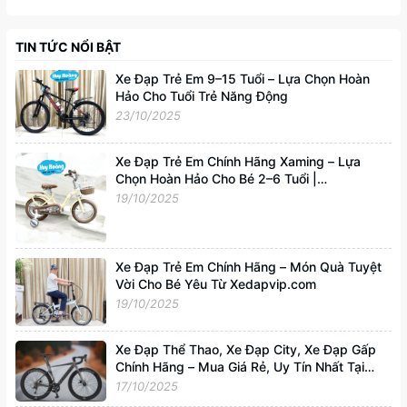
TIN TỨC NỔI BẬT
Xe Đạp Trẻ Em 9–15 Tuổi – Lựa Chọn Hoàn
Hảo Cho Tuổi Trẻ Năng Động
23/10/2025
Xe Đạp Trẻ Em Chính Hãng Xaming – Lựa
Chọn Hoàn Hảo Cho Bé 2–6 Tuổi |
Xedapvip.com
19/10/2025
Xe Đạp Trẻ Em Chính Hãng – Món Quà Tuyệt
Vời Cho Bé Yêu Từ Xedapvip.com
19/10/2025
Xe Đạp Thể Thao, Xe Đạp City, Xe Đạp Gấp
Chính Hãng – Mua Giá Rẻ, Uy Tín Nhất Tại
Xedapvip.com
17/10/2025