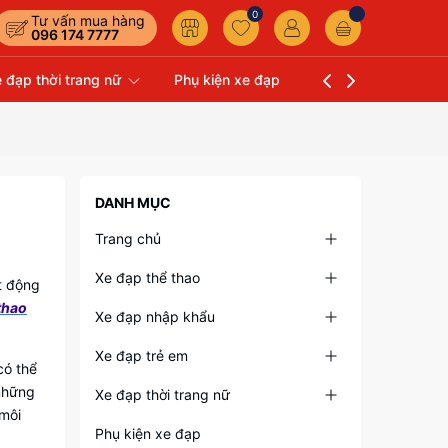
0
Tư vấn mua hàng
096 174 7777
 đạp thời trang nữ
Phụ kiện xe đạp
Liên hệ
Xe Đạp 
DANH MỤC
Trang chủ
Xe đạp thể thao
t động
thao
Xe đạp nhập khẩu
Xe đạp trẻ em
có thể
những
Xe đạp thời trang nữ
 môi
Phụ kiện xe đạp