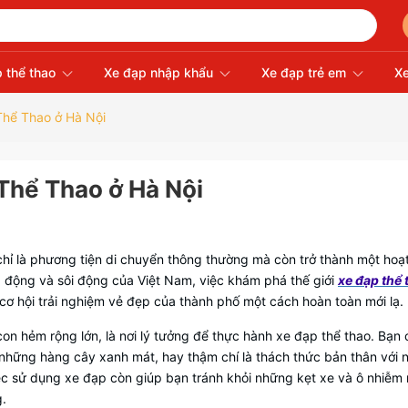
 thể thao
Xe đạp nhập khẩu
Xe đạp trẻ em
Xe
Thể Thao ở Hà Nội
Thể Thao ở Hà Nội
chỉ là phương tiện di chuyển thông thường mà còn trở thành một hoạ
g động và sôi động của Việt Nam, việc khám phá thế giới
xe đạp thể 
 cơ hội trải nghiệm vẻ đẹp của thành phố một cách hoàn toàn mới lạ.
n hẻm rộng lớn, là nơi lý tưởng để thực hành xe đạp thể thao. Bạn 
hững hàng cây xanh mát, hay thậm chí là thách thức bản thân với 
iệc sử dụng xe đạp còn giúp bạn tránh khỏi những kẹt xe và ô nhiễm
g.