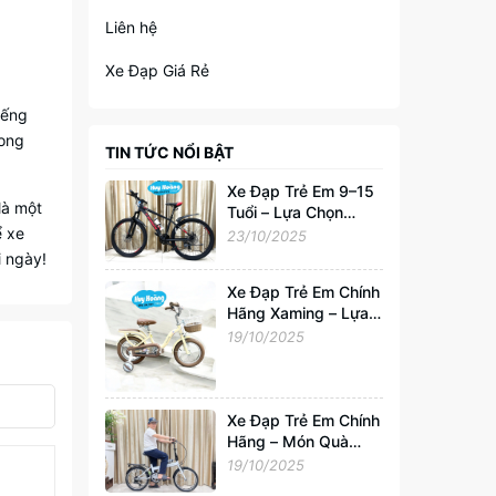
Liên hệ
Xe Đạp Giá Rẻ
iếng
hong
TIN TỨC NỔI BẬT
Xe Đạp Trẻ Em 9–15
là một
Tuổi – Lựa Chọn
ể xe
Hoàn Hảo Cho Tuổi
23/10/2025
Trẻ Năng Động
i ngày!
Xe Đạp Trẻ Em Chính
Hãng Xaming – Lựa
Chọn Hoàn Hảo Cho
19/10/2025
Bé 2–6 Tuổi |
Xedapvip.com
Xe Đạp Trẻ Em Chính
Hãng – Món Quà
Tuyệt Vời Cho Bé
19/10/2025
Yêu Từ