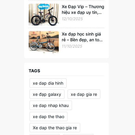
Xe Đạp Vip – Thương
hiệu xe đạp uy tín,
đồng hành cùng sức
12/10/2025
khỏe và phong cách
sống Việt
Xe đạp học sinh giá
rẻ – Bền đẹp, an toàn
cho tuổi đến trường
11/10/2025
TAGS
xe dap dia hinh
xe đạp galaxy
xe dap gia re
xe dap nhap khau
xe dap the thao
Xe dap the thao gia re