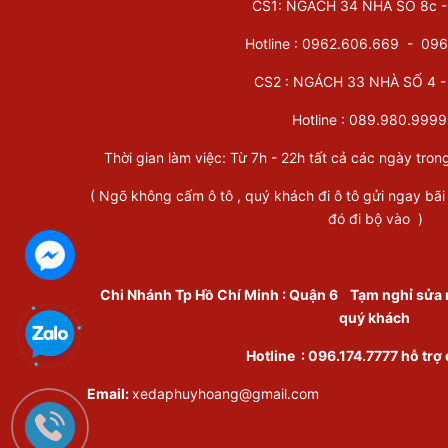
CS1: NGÁCH 34 NHÀ SỐ 8c - 
Hotline : 0962.606.669 -
096
CS2 : NGÁCH 33 NHÀ SỐ 4 - 
Hotline :
089.980.9999
Thời gian làm việc: Từ 7h - 22h tất cả các ngày tron
( Ngõ không cấm ô tô , quý khách đi ô tô gửi ngay bãi
đó đi bộ vào )
Chi Nhánh Tp Hồ Chí Minh
:
Quận 6
Tạm nghỉ sửa 
quý khách
Hotline :
096.174.7777
hỗ trợ
Email:
xedaphuyhoang@gmail.com