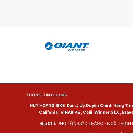
THÔNG TIN CHUNG
HUY HOÀNG BIKE
Đại Lý Ủy Quyền Chính Hãng Trinx 
Califonia , VINABIKE , Calii ,Winner,GLX , Brav
Địa Chỉ
: PHỐ TÔN ĐỨC THẮNG - NGÕ THỊNH HÀ