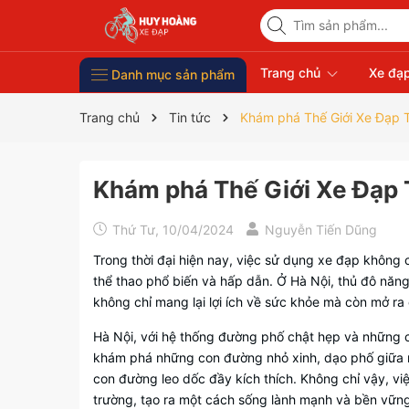
Trang chủ
Xe đạp
Danh mục sản phẩm
Xe Đạp Giá Rẻ
Phụ kiện xe đạp
Xe đạp thời trang nữ
Xe đạp trẻ em
Xe đạp nhập khẩu
Xe đạp thể thao
Trang chủ
Tin tức
Khám phá Thế Giới Xe Đạp 
Khám phá Thế Giới Xe Đạp 
Thứ Tư, 10/04/2024
Nguyễn Tiến Dũng
Trong thời đại hiện nay, việc sử dụng xe đạp không 
thể thao phổ biến và hấp dẫn. Ở Hà Nội, thủ đô năn
không chỉ mang lại lợi ích về sức khỏe mà còn mở ra
Hà Nội, với hệ thống đường phố chật hẹp và những co
khám phá những con đường nhỏ xinh, dạo phố giữa n
con đường leo dốc đầy kích thích. Không chỉ vậy, v
trường, tạo ra một cách sống lành mạnh và bền vữn