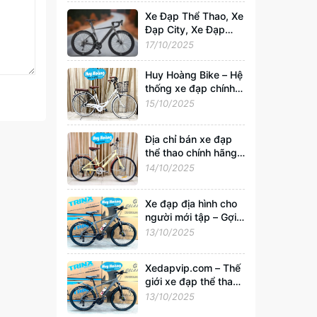
Xedapvip.com
Xe Đạp Thể Thao, Xe
Đạp City, Xe Đạp
Gấp Chính Hãng –
17/10/2025
Mua Giá Rẻ, Uy Tín
Nhất Tại
Huy Hoàng Bike – Hệ
Xedapvip.com
thống xe đạp chính
hãng hàng đầu Việt
15/10/2025
Nam | Xedapvip.com
Địa chỉ bán xe đạp
thể thao chính hãng,
giá tốt nhất Hà Nội
14/10/2025
Xe đạp địa hình cho
người mới tập – Gợi ý
chọn xe tốt, giá chỉ
13/10/2025
từ 2 triệu tại
Xedapvip.com
Xedapvip.com – Thế
giới xe đạp thể thao
và xe đạp giá rẻ chất
13/10/2025
lượng nhất hiện nay