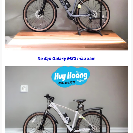
Xe đạp Galaxy MS3 mầu
xám