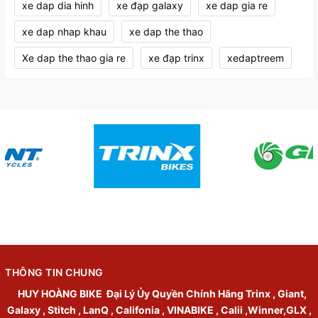
xe dap dia hinh
xe đạp galaxy
xe dap gia re
xe dap nhap khau
xe dap the thao
Xe dap the thao gia re
xe đạp trinx
xedaptreem
THÔNG TIN CHUNG
HUY HOÀNG BIKE
Đại Lý Ủy Quyền Chính Hãng Trinx , Giant,
Galaxy , Stitch , LanQ , Califonia , VINABIKE , Calii ,Winner,GLX ,