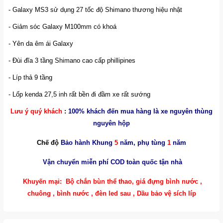
- Galaxy MS3 sử dụng 27 tốc độ Shimano thương hiệu nhật
- Giảm sóc Galaxy M100mm có khoá
- Yên da êm ái Galaxy
- Đùi đĩa 3 tầng Shimano cao cấp phillipines
- Líp thả 9 tầng
- Lốp kenda 27,5 inh rất bền đi đầm xe rất sướng
Lưu ý quý khách
:
100% khách đến mua hàng là xe nguyên thùng
nguyên hộp
Chế độ
Bảo hành Khung
5
năm, phụ tùng
1
năm
Vận chuyển miễn phí COD toàn quốc tận nhà
Khuyến mại: Bộ chắn bùn thể thao, giá đựng bình nước ,
chuông , bình nước , đèn led sau , Dầu bảo vệ sích líp