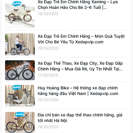
Xe Đạp Trẻ Em Chính Hãng Xaming – Lựa
Chọn Hoàn Hảo Cho Bé 2–6 Tuổi |
Xedapvip.com
19/10/2025
Xe Đạp Trẻ Em Chính Hãng – Món Quà Tuyệt
Vời Cho Bé Yêu Từ Xedapvip.com
19/10/2025
Xe Đạp Thể Thao, Xe Đạp City, Xe Đạp Gấp
Chính Hãng – Mua Giá Rẻ, Uy Tín Nhất Tại
Xedapvip.com
17/10/2025
Huy Hoàng Bike – Hệ thống xe đạp chính
hãng hàng đầu Việt Nam | Xedapvip.com
15/10/2025
Địa chỉ bán xe đạp thể thao chính hãng, giá
tốt nhất Hà Nội
14/10/2025