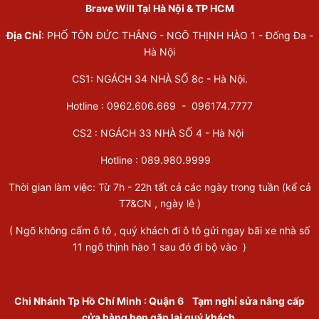
Brave Will Tại Hà Nội & TP HCM
Địa Chỉ
: PHỐ TÔN ĐỨC THẮNG - NGÕ THỊNH HÀO 1 - Đống Đa -
Hà Nội
CS1: NGÁCH 34 NHÀ SỐ 8c - Hà Nội.
Hotline : 0962.606.669 -
096174.7777
CS2 : NGÁCH 33 NHÀ SỐ 4 - Hà Nội
Hotline :
089.980.9999
Thời gian làm việc: Từ 7h - 22h tất cả các ngày trong tuần (kể cả
T7&CN , ngày lễ )
( Ngõ không cấm ô tô , quý khách đi ô tô gửi ngay bãi xe nhà số
11 ngõ thịnh hào 1 sau đó đi bộ vào )
Chi Nhánh Tp Hồ Chí Minh
:
Quận 6
Tạm nghỉ sửa nâng cấp
cửa hàng hẹn gặp lại quý khách