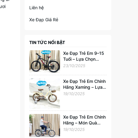
ươi
Liên hệ
Xe Đạp Giá Rẻ
TIN TỨC NỔI BẬT
Xe Đạp Trẻ Em 9–15
Tuổi – Lựa Chọn
Hoàn Hảo Cho Tuổi
23/10/2025
Trẻ Năng Động
Xe Đạp Trẻ Em Chính
Hãng Xaming – Lựa
Chọn Hoàn Hảo Cho
19/10/2025
Bé 2–6 Tuổi |
Xedapvip.com
Xe Đạp Trẻ Em Chính
Hãng – Món Quà
Tuyệt Vời Cho Bé
19/10/2025
Yêu Từ