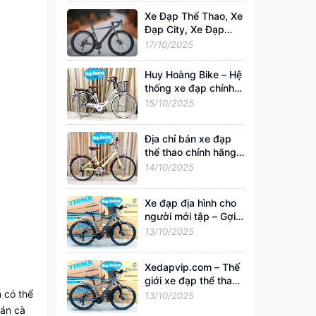
Xedapvip.com
Xe Đạp Thể Thao, Xe
Đạp City, Xe Đạp
Gấp Chính Hãng –
17/10/2025
Mua Giá Rẻ, Uy Tín
Nhất Tại
Huy Hoàng Bike – Hệ
Xedapvip.com
thống xe đạp chính
hãng hàng đầu Việt
15/10/2025
Nam | Xedapvip.com
Địa chỉ bán xe đạp
thể thao chính hãng,
giá tốt nhất Hà Nội
14/10/2025
Xe đạp địa hình cho
người mới tập – Gợi ý
chọn xe tốt, giá chỉ
13/10/2025
từ 2 triệu tại
Xedapvip.com
Xedapvip.com – Thế
giới xe đạp thể thao
và xe đạp giá rẻ chất
n có thể
13/10/2025
lượng nhất hiện nay
uán cà