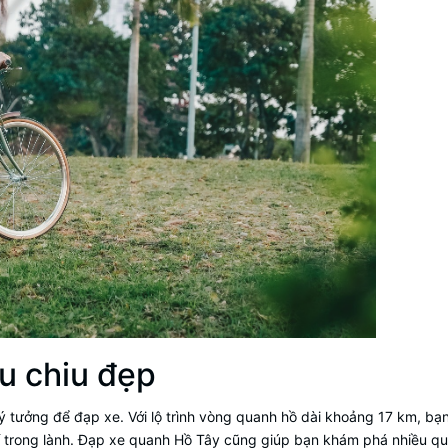
ều chiu đẹp
lý tưởng để đạp xe. Với lộ trình vòng quanh hồ dài khoảng 17 km, bạ
 trong lành. Đạp xe quanh Hồ Tây cũng giúp bạn khám phá nhiều q