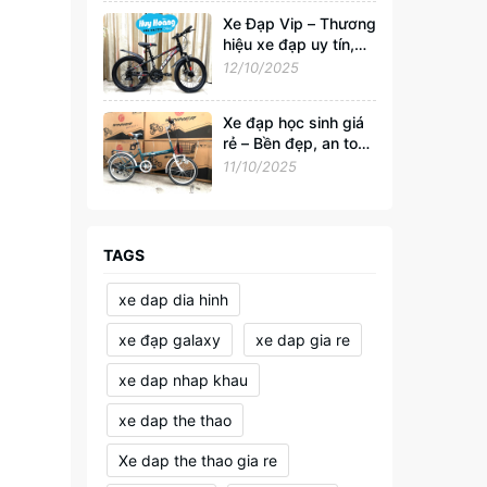
Xe Đạp Vip – Thương
hiệu xe đạp uy tín,
đồng hành cùng sức
12/10/2025
khỏe và phong cách
sống Việt
Xe đạp học sinh giá
rẻ – Bền đẹp, an toàn
cho tuổi đến trường
11/10/2025
TAGS
xe dap dia hinh
xe đạp galaxy
xe dap gia re
xe dap nhap khau
xe dap the thao
Xe dap the thao gia re