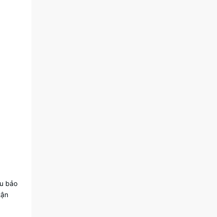
hu bảo
tận