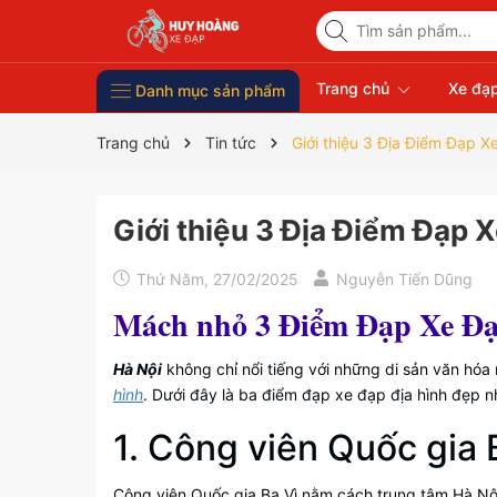
Trang chủ
Xe đạp
Danh mục sản phẩm
Xe Đạp Giá Rẻ
Phụ kiện xe đạp
Xe đạp thời trang nữ
Xe đạp trẻ em
Xe đạp nhập khẩu
Xe đạp thể thao
Trang chủ
Tin tức
Giới thiệu 3 Địa Điểm Đạp 
Giới thiệu 3 Địa Điểm Đạp 
Thứ Năm, 27/02/2025
Nguyễn Tiến Dũng
Mách nhỏ 3 Điểm Đạp Xe Đạ
Hà Nội
không chỉ nổi tiếng với những di sản văn hóa
hình
. Dưới đây là ba điểm đạp xe đạp địa hình đẹp 
1. Công viên Quốc gia 
Công viên Quốc gia Ba Vì nằm cách trung tâm Hà Nộ