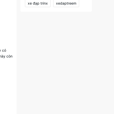
xe đạp trinx
xedaptreem
y có
 này còn