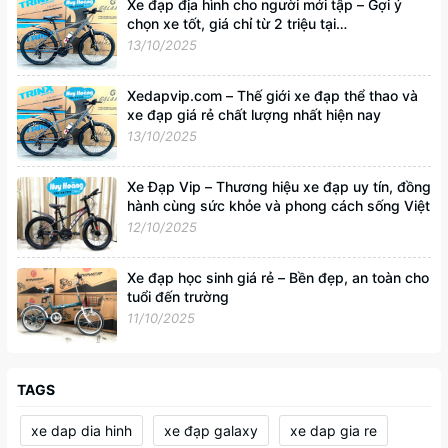
Xe đạp địa hình cho người mới tập – Gợi ý
chọn xe tốt, giá chỉ từ 2 triệu tại
Xedapvip.com
13/10/2025
Xedapvip.com – Thế giới xe đạp thể thao và
xe đạp giá rẻ chất lượng nhất hiện nay
13/10/2025
Xe Đạp Vip – Thương hiệu xe đạp uy tín, đồng
hành cùng sức khỏe và phong cách sống Việt
12/10/2025
Xe đạp học sinh giá rẻ – Bền đẹp, an toàn cho
tuổi đến trường
11/10/2025
TAGS
xe dap dia hinh
xe đạp galaxy
xe dap gia re