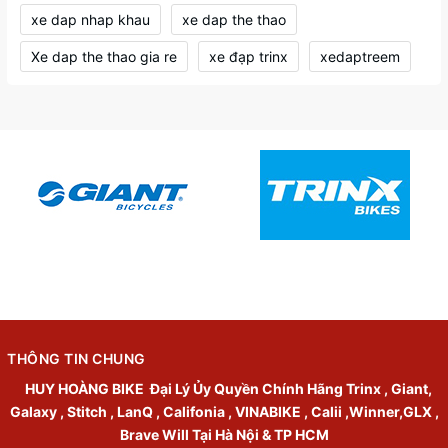
xe dap nhap khau
xe dap the thao
Xe dap the thao gia re
xe đạp trinx
xedaptreem
THÔNG TIN CHUNG
HUY HOÀNG BIKE
Đại Lý Ủy Quyền Chính Hãng Trinx , Giant,
Galaxy , Stitch , LanQ , Califonia , VINABIKE , Calii ,Winner,GLX ,
Brave Will Tại Hà Nội & TP HCM