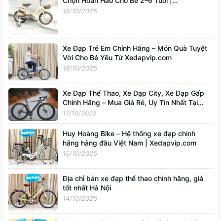
Chọn Hoàn Hảo Cho Bé 2–6 Tuổi |
Xedapvip.com
19/10/2025
Xe Đạp Trẻ Em Chính Hãng – Món Quà Tuyệt
Vời Cho Bé Yêu Từ Xedapvip.com
19/10/2025
Xe Đạp Thể Thao, Xe Đạp City, Xe Đạp Gấp
Chính Hãng – Mua Giá Rẻ, Uy Tín Nhất Tại
Xedapvip.com
17/10/2025
Huy Hoàng Bike – Hệ thống xe đạp chính
hãng hàng đầu Việt Nam | Xedapvip.com
15/10/2025
Địa chỉ bán xe đạp thể thao chính hãng, giá
tốt nhất Hà Nội
14/10/2025