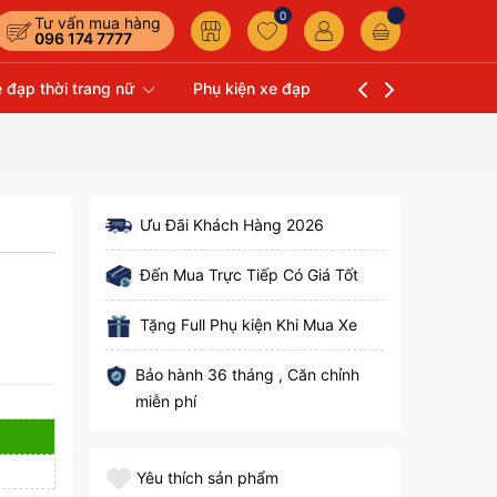
0
Tư vấn mua hàng
096 174 7777
 đạp thời trang nữ
Phụ kiện xe đạp
Liên hệ
Xe Đạp 
Ưu Đãi Khách Hàng 2026
Đến Mua Trực Tiếp Có Giá Tốt
Tặng Full Phụ kiện Khi Mua Xe
Bảo hành 36 tháng , Căn chỉnh
miễn phí
Yêu thích sản phẩm