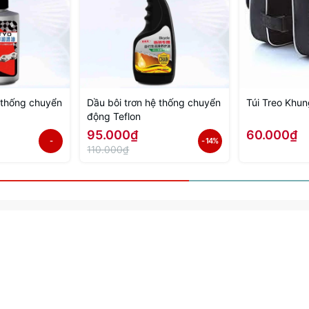
ệ thống chuyển
Dầu bôi trơn hệ thống chuyển
Túi Treo Khu
động Teflon
95.000₫
60.000₫
-
- 14%
110.000₫
20%