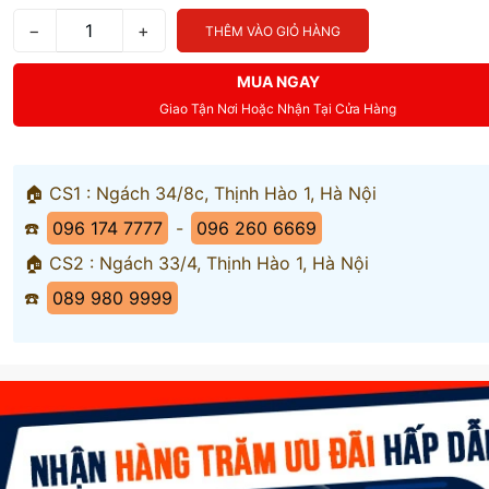
−
+
THÊM VÀO GIỎ HÀNG
MUA NGAY
Giao Tận Nơi Hoặc Nhận Tại Cửa Hàng
🏠 CS1 : Ngách 34/8c, Thịnh Hào 1, Hà Nội
☎️
096 174 7777
-
096 260 6669
🏠 CS2 : Ngách 33/4, Thịnh Hào 1, Hà Nội
☎️
089 980 9999