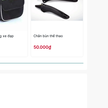
ng xe đạp
Chắn bùn thể thao
Chuông nh
50.000₫
15.000₫