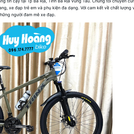
ng tin cậy tại Tp Bà Rịa, Tỉnh Bà Rịa Vũng Tàu. Chúng tôi chuyên c
rang, xe đạp trẻ em và phụ kiện đa dạng. Với cam kết về chất lượng 
o những người đam mê xe đạp.