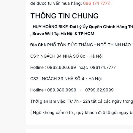
để được tư vấn mua hàng:
096 174 7777.
THÔNG TIN CHUNG
HUY HOÀNG BIKE
Đại Lý Ủy Quyền Chính Hãng Trinx
, Brave Will Tại Hà Nội & TP HCM
Địa Chỉ
: PHỐ TÔN ĐỨC THẮNG - NGÕ THỊNH HÀO 1 
CS1: NGÁCH 34 NHÀ SỐ 8c - Hà Nội.
Hotline : 0962.606.669 hoặc 096174.7777
CS2 : NGÁCH 33 NHÀ SỐ 4 - Hà Nội
Hotline : 089.980.9999 - 0799.62.9999
Thời gian làm việc: Từ 7h - 22h tất cả các ngày tron
( Ngõ không cấm ô tô , quý khách đi ô tô gửi ngay bã