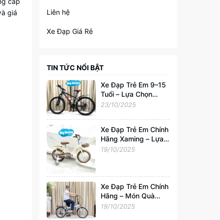
ung cấp
Liên hệ
và giá
Xe Đạp Giá Rẻ
TIN TỨC NỔI BẬT
Xe Đạp Trẻ Em 9–15
Tuổi – Lựa Chọn
Hoàn Hảo Cho Tuổi
23/10/2025
Trẻ Năng Động
Xe Đạp Trẻ Em Chính
Hãng Xaming – Lựa
Chọn Hoàn Hảo Cho
19/10/2025
Bé 2–6 Tuổi |
Xedapvip.com
Xe Đạp Trẻ Em Chính
Hãng – Món Quà
Tuyệt Vời Cho Bé
19/10/2025
Yêu Từ