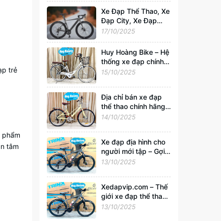
Xedapvip.com
Xe Đạp Thể Thao, Xe
Đạp City, Xe Đạp
Gấp Chính Hãng –
17/10/2025
Mua Giá Rẻ, Uy Tín
Nhất Tại
Huy Hoàng Bike – Hệ
Xedapvip.com
thống xe đạp chính
p trẻ
hãng hàng đầu Việt
15/10/2025
Nam | Xedapvip.com
Địa chỉ bán xe đạp
thể thao chính hãng,
giá tốt nhất Hà Nội
14/10/2025
ản phẩm
Xe đạp địa hình cho
an tâm
người mới tập – Gợi ý
chọn xe tốt, giá chỉ
13/10/2025
từ 2 triệu tại
Xedapvip.com
Xedapvip.com – Thế
giới xe đạp thể thao
và xe đạp giá rẻ chất
13/10/2025
lượng nhất hiện nay