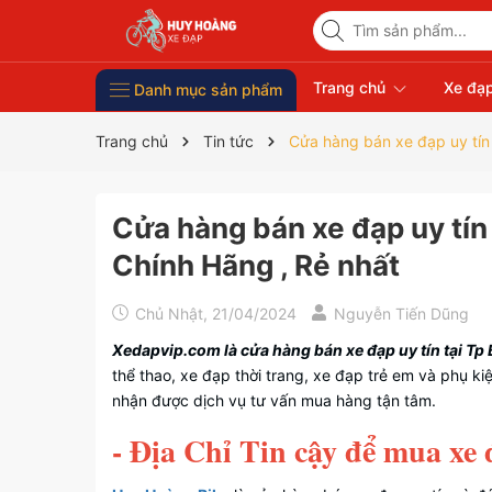
Trang chủ
Xe đạp
Danh mục sản phẩm
Xe Đạp Giá Rẻ
Phụ kiện xe đạp
Xe đạp thời trang nữ
Xe đạp trẻ em
Xe đạp nhập khẩu
Xe đạp thể thao
Trang chủ
Tin tức
Cửa hàng bán xe đạp uy tín 
Cửa hàng bán xe đạp uy tín 
Chính Hãng , Rẻ nhất
Chủ Nhật, 21/04/2024
Nguyễn Tiến Dũng
Xedapvip.com là cửa hàng bán xe đạp uy tín tại Tp 
thể thao, xe đạp thời trang, xe đạp trẻ em và phụ 
nhận được dịch vụ tư vấn mua hàng tận tâm.
- Địa Chỉ Tin cậy để mua xe