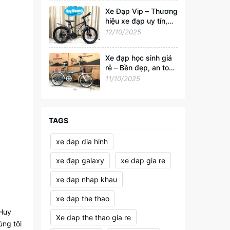
Xe Đạp Vip – Thương
hiệu xe đạp uy tín,
đồng hành cùng sức
12/10/2025
khỏe và phong cách
sống Việt
Xe đạp học sinh giá
rẻ – Bền đẹp, an toàn
cho tuổi đến trường
11/10/2025
TAGS
xe dap dia hinh
xe đạp galaxy
xe dap gia re
xe dap nhap khau
xe dap the thao
 Huy
Xe dap the thao gia re
úng tôi