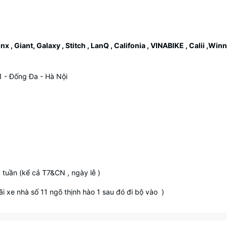
 , Giant, Galaxy , Stitch , LanQ , Califonia , VINABIKE , Calii ,Win
- Đống Đa - Hà Nội
g tuần (kể cả T7&CN , ngày lễ )
i xe nhà số 11 ngõ thịnh hào 1 sau đó đi bộ vào )