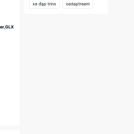
xe đạp trinx
xedaptreem
ner,GLX