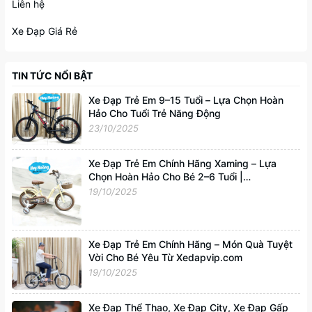
Liên hệ
Xe Đạp Giá Rẻ
TIN TỨC NỔI BẬT
Xe Đạp Trẻ Em 9–15 Tuổi – Lựa Chọn Hoàn
Hảo Cho Tuổi Trẻ Năng Động
23/10/2025
Xe Đạp Trẻ Em Chính Hãng Xaming – Lựa
Chọn Hoàn Hảo Cho Bé 2–6 Tuổi |
Xedapvip.com
19/10/2025
Xe Đạp Trẻ Em Chính Hãng – Món Quà Tuyệt
Vời Cho Bé Yêu Từ Xedapvip.com
19/10/2025
Xe Đạp Thể Thao, Xe Đạp City, Xe Đạp Gấp