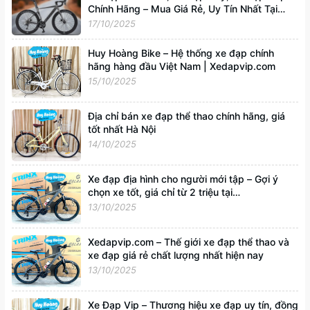
Chính Hãng – Mua Giá Rẻ, Uy Tín Nhất Tại
Xedapvip.com
17/10/2025
Huy Hoàng Bike – Hệ thống xe đạp chính
hãng hàng đầu Việt Nam | Xedapvip.com
15/10/2025
Địa chỉ bán xe đạp thể thao chính hãng, giá
tốt nhất Hà Nội
14/10/2025
Xe đạp địa hình cho người mới tập – Gợi ý
chọn xe tốt, giá chỉ từ 2 triệu tại
Xedapvip.com
13/10/2025
Xedapvip.com – Thế giới xe đạp thể thao và
xe đạp giá rẻ chất lượng nhất hiện nay
13/10/2025
Xe Đạp Vip – Thương hiệu xe đạp uy tín, đồng