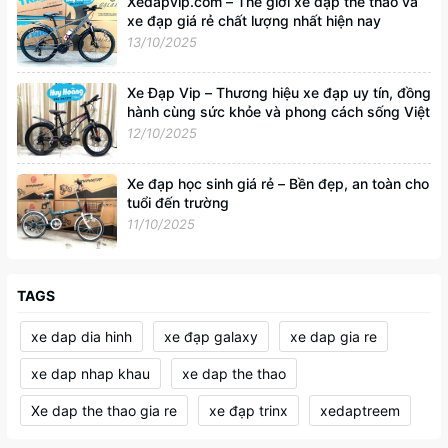
Xedapvip.com – Thế giới xe đạp thể thao và
xe đạp giá rẻ chất lượng nhất hiện nay
13/10/2025
Xe Đạp Vip – Thương hiệu xe đạp uy tín, đồng
hành cùng sức khỏe và phong cách sống Việt
12/10/2025
Xe đạp học sinh giá rẻ – Bền đẹp, an toàn cho
tuổi đến trường
11/10/2025
TAGS
xe dap dia hinh
xe đạp galaxy
xe dap gia re
xe dap nhap khau
xe dap the thao
Xe dap the thao gia re
xe đạp trinx
xedaptreem