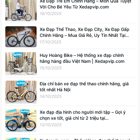
Xe Đạp Trẻ Em Chính Hãng – Món Quà Tuyệt
Vời Cho Bé Yêu Từ Xedapvip.com
19/10/2025
Xe Đạp Thể Thao, Xe Đạp City, Xe Đạp Gấp
Chính Hãng – Mua Giá Rẻ, Uy Tín Nhất Tại
Xedapvip.com
17/10/2025
Huy Hoàng Bike – Hệ thống xe đạp chính
hãng hàng đầu Việt Nam | Xedapvip.com
15/10/2025
Địa chỉ bán xe đạp thể thao chính hãng, giá
tốt nhất Hà Nội
14/10/2025
Xe đạp địa hình cho người mới tập – Gợi ý
chọn xe tốt, giá chỉ từ 2 triệu tại
Xedapvip.com
13/10/2025