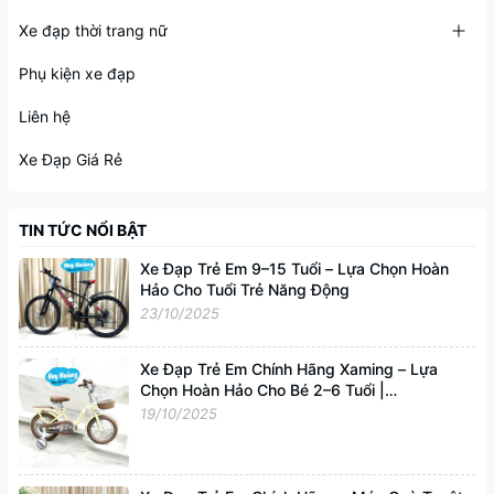
Xe đạp thời trang nữ
Phụ kiện xe đạp
Liên hệ
Xe Đạp Giá Rẻ
TIN TỨC NỔI BẬT
Xe Đạp Trẻ Em 9–15 Tuổi – Lựa Chọn Hoàn
Hảo Cho Tuổi Trẻ Năng Động
23/10/2025
Xe Đạp Trẻ Em Chính Hãng Xaming – Lựa
Chọn Hoàn Hảo Cho Bé 2–6 Tuổi |
Xedapvip.com
19/10/2025