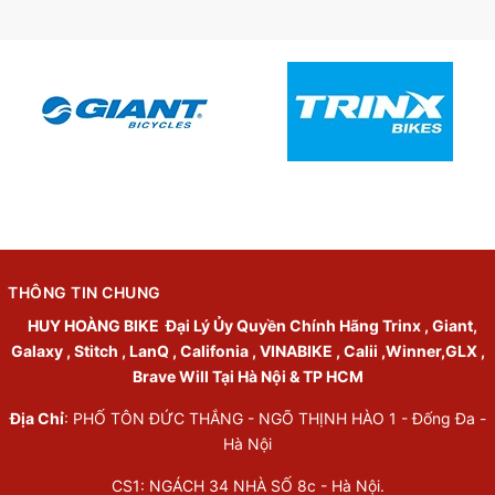
THÔNG TIN CHUNG
HUY HOÀNG BIKE
Đại Lý Ủy Quyền Chính Hãng Trinx , Giant,
Galaxy , Stitch , LanQ , Califonia , VINABIKE , Calii ,Winner,GLX ,
Brave Will Tại Hà Nội & TP HCM
Địa Chỉ
: PHỐ TÔN ĐỨC THẮNG - NGÕ THỊNH HÀO 1 - Đống Đa -
Hà Nội
CS1: NGÁCH 34 NHÀ SỐ 8c - Hà Nội.