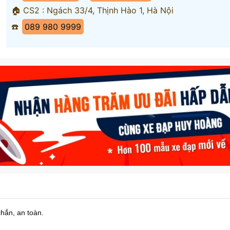
🏠 CS2 : Ngách 33/4, Thịnh Hào 1, Hà Nội
☎️
089 980 9999
chắn, an toàn.