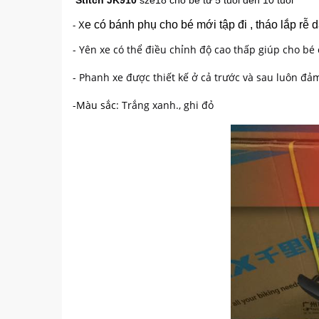
Stitch JK910
sze18 cho bé từ 5 tuổi đến 10 tuổi
e có bánh phụ cho bé mới tập đi , tháo lắp rễ 
- X
- Yên xe có thể điều chỉnh độ cao thấp giúp cho bé c
- Phanh xe được thiết kế ở cả trước và sau luôn đả
-
M
àu sắc
: Trắng xanh., ghi đỏ