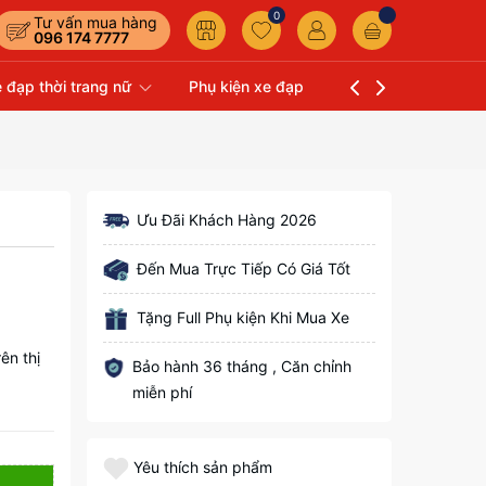
0
Tư vấn mua hàng
096 174 7777
 đạp thời trang nữ
Phụ kiện xe đạp
Liên hệ
Xe Đạp 
Ưu Đãi Khách Hàng 2026
Đến Mua Trực Tiếp Có Giá Tốt
Tặng Full Phụ kiện Khi Mua Xe
ên thị
Bảo hành 36 tháng , Căn chỉnh
miễn phí
Yêu thích sản phẩm