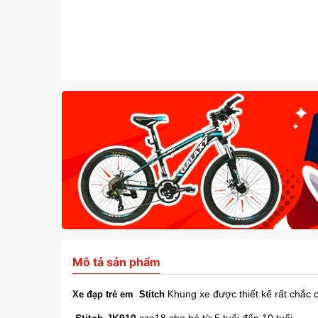
Mô tả sản phẩm
hung xe được thiết kế rất chắc 
Xe đạp trẻ em Stitch
K