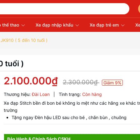
 thể thao
Xe đạp nhập khẩu
Xe đạp trẻ em
Xe
 JK910 ( 5 đến 10 tuổi )
 tuổi )
2.100.000₫
2.300.000₫
Giảm 9%
Thương hiệu:
Đài Loan
|
Tình trạng:
Còn hàng
Xe đạp Stitch bền đi bon bé không lo mệt như các hãng xe khác tr
trường
Tặng ngay Đèn hậu LED sau cho bé , chắn bùn , chuông
Bảo Hành & Chính Sách CSKH