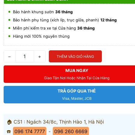
Bảo hành khung sườn
36 tháng
Bảo hành phụ tùng (xích líp, trục giữa, phanh)
12 tháng
Miễn phí kiểm tra xe tại Cửa hàng
36 tháng
Hàng mới 100% nguyên thùng
−
+
THÊM VÀO GIỎ HÀNG
MUA NGAY
Giao Tận Nơi Hoặc Nhận Tại Cửa Hàng
TRẢ GÓP QUA THẺ
Visa, Master, JCB
🏠 CS1 : Ngách 34/8c, Thịnh Hào 1, Hà Nội
☎️
096 174 7777
-
096 260 6669