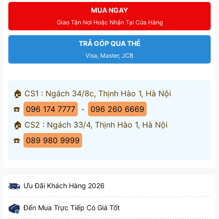
MUA NGAY
Giao Tận Nơi Hoặc Nhận Tại Cửa Hàng
TRẢ GÓP QUA THẺ
Visa, Master, JCB
🏠 CS1 : Ngách 34/8c, Thịnh Hào 1, Hà Nội
☎️
096 174 7777
-
096 260 6669
🏠 CS2 : Ngách 33/4, Thịnh Hào 1, Hà Nội
☎️
089 980 9999
Ưu Đãi Khách Hàng 2026
Đến Mua Trực Tiếp Có Giá Tốt