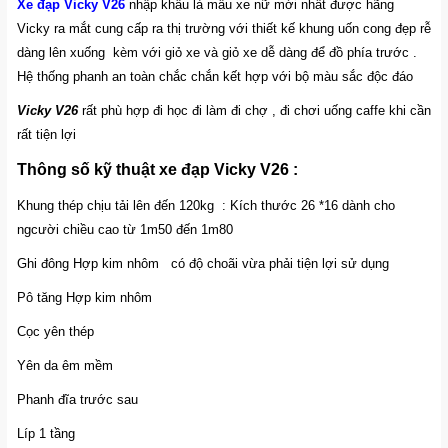
Xe đạp Vicky V26
nhập khẩu là mẫu xe nữ mới nhất được hãng
Vicky ra mắt cung cấp ra thị trường với thiết kế khung uốn cong đẹp rễ
dàng lên xuống kèm với giỏ xe và giỏ xe dễ dàng để đồ phía trước .
Hệ thống phanh an toàn chắc chắn kết hợp với bộ màu sắc độc đáo
Vicky V26
rất phù hợp đi học đi làm đi chợ , đi chơi uống caffe khi cần
rất tiện lợi
Thông số kỹ thuật xe đạp Vicky V26 :
Khung thép chịu tải lên đến 120kg : Kích thước 26 *16 dành cho
ngcười chiều cao từ 1m50 đến 1m80
Ghi đông Hợp kim nhôm có độ choãi vừa phải tiện lợi sử dụng
Pô tăng Hợp kim nhôm
Cọc yên thép
Yên da êm mềm
Phanh đĩa trước sau
Líp 1 tầng