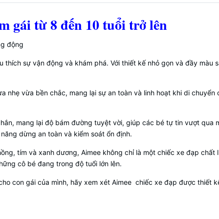
 gái từ 8 đến 10 tuổi trở lên
ng động
u thích sự vận động và khám phá. Với thiết kế nhỏ gọn và đầy màu sắ
a nhẹ vừa bền chắc, mang lại sự an toàn và linh hoạt khi di chuyển
 chắn, mang lại độ bám đường tuyệt vời, giúp các bé tự tin vượt qu
 năng dừng an toàn và kiểm soát ổn định.
g,hồng, tím và xanh dương, Aimee không chỉ là một chiếc xe đạp chấ
hững cô bé đang trong độ tuổi lớn lên.
cho con gái của mình, hãy xem xét Aimee chiếc xe đạp được thiết k