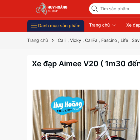
Trang chủ
Xe đạp
Danh mục sản phẩm
Xe Đạp Giá Rẻ
Phụ kiện xe đạp
Xe đạp thời trang nữ
Xe đạp trẻ em
Xe đạp nhập khẩu
Xe đạp thể thao
Trang chủ
Calli , Vicky , CaliFa , Fascino , Life , Sa
Xe đạp Aimee V20 ( 1m30 đế