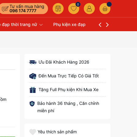
0
Tư vấn mua hàng
096 174 7777
 đạp thời trang nữ
Phụ kiện xe đạp
Liên hệ
Xe Đạp 
Ưu Đãi Khách Hàng 2026
Đến Mua Trực Tiếp Có Giá Tốt
Tặng Full Phụ kiện Khi Mua Xe
 gồm
Bảo hành 36 tháng , Căn chỉnh
miễn phí
Yêu thích sản phẩm