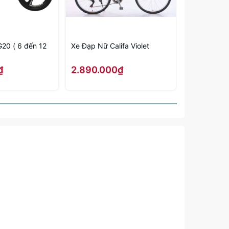
20 ( 6 đến 12
Xe Đạp Nữ Califa Violet
Xe Đạp Nữ 
1m45 - 1m7
₫
2.890.000₫
3.100.00
3.500.000₫