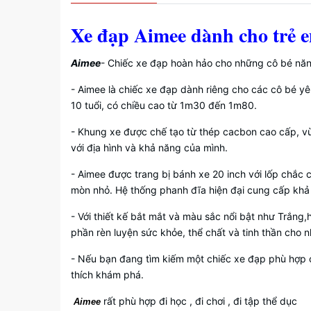
Xe đạp Aimee dành cho trẻ em
Aimee
- Chiếc xe đạp hoàn hảo cho những cô bé nă
- Aimee là chiếc xe đạp dành riêng cho các cô bé yê
10 tuổi, có chiều cao từ 1m30 đến 1m80.
- Khung xe được chế tạo từ thép cacbon cao cấp, vừ
với địa hình và khả năng của mình.
- Aimee được trang bị bánh xe 20 inch với lốp chắc
mòn nhỏ. Hệ thống phanh đĩa hiện đại cung cấp khả
- Với thiết kế bắt mắt và màu sắc nổi bật như Trắn
phần rèn luyện sức khỏe, thể chất và tinh thần cho n
- Nếu bạn đang tìm kiếm một chiếc xe đạp phù hợp 
thích khám phá.
rất phù hợp đi học , đi chơi , đi tập thể dục
Aimee