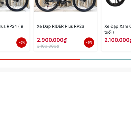
lus RP24 ( 9
Xe Đạp RIDER Plus RP26
Xe Đạp Xam G
tuổi )
2.900.000₫
2.100.000
- 6%
- 6%
3.100.000₫