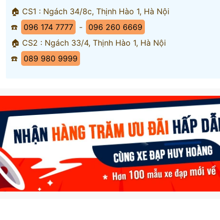
🏠 CS1 : Ngách 34/8c, Thịnh Hào 1, Hà Nội
☎️
096 174 7777
-
096 260 6669
🏠 CS2 : Ngách 33/4, Thịnh Hào 1, Hà Nội
☎️
089 980 9999