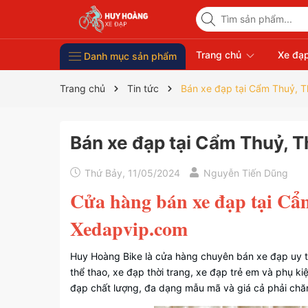
Trang chủ
Xe đạp
Danh mục sản phẩm
Xe Đạp Giá Rẻ
Phụ kiện xe đạp
Xe đạp thời trang nữ
Xe đạp trẻ em
Xe đạp nhập khẩu
Xe đạp thể thao
Trang chủ
Tin tức
Bán xe đạp tại Cẩm Thuỷ, T
Bán xe đạp tại Cẩm Thuỷ, T
Thứ Bảy, 11/05/2024
Nguyễn Tiến Dũng
Cửa hàng bán xe đạp tại Cẩ
Xedapvip.com
Huy Hoàng Bike là cửa hàng chuyên bán xe đạp uy t
thể thao, xe đạp thời trang, xe đạp trẻ em và phụ 
đạp chất lượng, đa dạng mẫu mã và giá cả phải chă