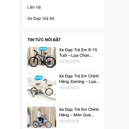
Liên hệ
Xe Đạp Giá Rẻ
TIN TỨC NỔI BẬT
Xe Đạp Trẻ Em 9–15
Tuổi – Lựa Chọn
Hoàn Hảo Cho Tuổi
23/10/2025
Trẻ Năng Động
Xe Đạp Trẻ Em Chính
Hãng Xaming – Lựa
Chọn Hoàn Hảo Cho
19/10/2025
Bé 2–6 Tuổi |
Xedapvip.com
Xe Đạp Trẻ Em Chính
Hãng – Món Quà
Tuyệt Vời Cho Bé
19/10/2025
Yêu Từ