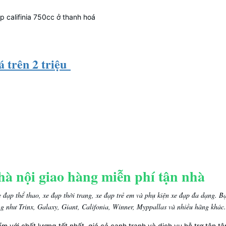
p califinia 750cc ở thanh hoá
á trên 2 triệu
hà nội giao hàng miễn phí tận nhà
 đạp thể thao, xe đạp thời trang, xe đạp trẻ em và phụ kiện xe đạp đa dạng. B
ng như Trinx, Galaxy, Giant, Califonia, Winner, Myppallas và nhiều hãng khác.
ới chất lượng tốt nhất, giá cả cạnh tranh và dịch vụ hỗ trợ tận tâ