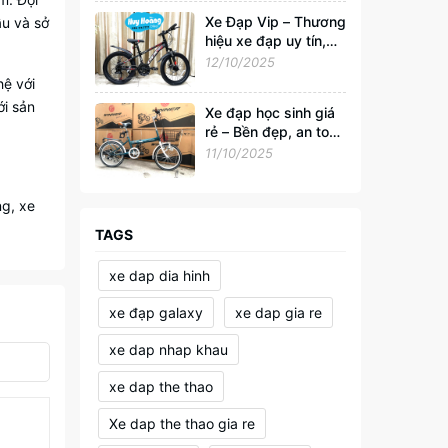
Xe Đạp Vip – Thương
ầu và sở
hiệu xe đạp uy tín,
đồng hành cùng sức
12/10/2025
khỏe và phong cách
hệ với
sống Việt
ới sản
Xe đạp học sinh giá
rẻ – Bền đẹp, an toàn
cho tuổi đến trường
11/10/2025
ng, xe
TAGS
xe dap dia hinh
xe đạp galaxy
xe dap gia re
xe dap nhap khau
xe dap the thao
Xe dap the thao gia re