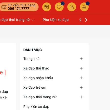
0
Tư vấn mua hàng
096 174 7777
 đạp thời trang nữ
Phụ kiện xe đạp
Liên hệ
Xe Đạp 
DANH MỤC
Trang chủ
Xe đạp thể thao
 |
Xe đạp nhập khẩu
Xe đạp trẻ em
e đạp
Xe đạp thời trang nữ
m xe
Phụ kiện xe đạp