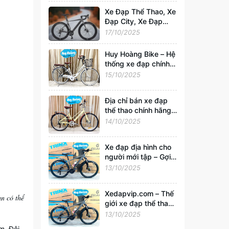
Xedapvip.com
Xe Đạp Thể Thao, Xe
Đạp City, Xe Đạp
Gấp Chính Hãng –
17/10/2025
Mua Giá Rẻ, Uy Tín
Nhất Tại
Huy Hoàng Bike – Hệ
Xedapvip.com
thống xe đạp chính
hãng hàng đầu Việt
15/10/2025
Nam | Xedapvip.com
Địa chỉ bán xe đạp
thể thao chính hãng,
giá tốt nhất Hà Nội
14/10/2025
Xe đạp địa hình cho
người mới tập – Gợi ý
chọn xe tốt, giá chỉ
13/10/2025
từ 2 triệu tại
Xedapvip.com
Xedapvip.com – Thế
ạn có thể
giới xe đạp thể thao
và xe đạp giá rẻ chất
13/10/2025
lượng nhất hiện nay
m. Đội