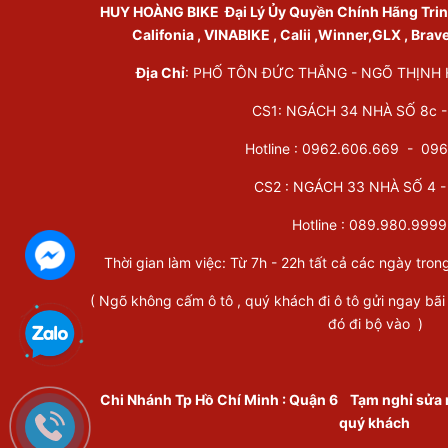
HUY HOÀNG BIKE
Đại Lý Ủy Quyền Chính Hãng Trinx 
Califonia , VINABIKE , Calii ,Winner,GLX , Brav
Địa Chỉ
: PHỐ TÔN ĐỨC THẮNG - NGÕ THỊNH HÀ
CS1: NGÁCH 34 NHÀ SỐ 8c - 
Hotline : 0962.606.669 -
096
CS2 : NGÁCH 33 NHÀ SỐ 4 - 
Hotline :
089.980.9999
Thời gian làm việc: Từ 7h - 22h tất cả các ngày tron
( Ngõ không cấm ô tô , quý khách đi ô tô gửi ngay bãi
đó đi bộ vào )
Chi Nhánh Tp Hồ Chí Minh
:
Quận 6
Tạm nghỉ sửa 
quý khách