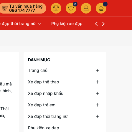
0
Tư vấn mua hàng
096 174 7777
 đạp thời trang nữ
Phụ kiện xe đạp
Liên hệ
Xe Đạp 
DANH MỤC
Trang chủ
Xe đạp thể thao
đầu mà
 hình,
Xe đạp nhập khẩu
Xe đạp trẻ em
 Thái
ia,
Xe đạp thời trang nữ
Phụ kiện xe đạp