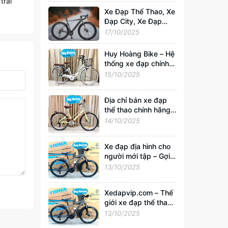
trải
Xedapvip.com
Xe Đạp Thể Thao, Xe
Đạp City, Xe Đạp
Gấp Chính Hãng –
17/10/2025
Mua Giá Rẻ, Uy Tín
Nhất Tại
Huy Hoàng Bike – Hệ
Xedapvip.com
thống xe đạp chính
hãng hàng đầu Việt
15/10/2025
Nam | Xedapvip.com
Địa chỉ bán xe đạp
thể thao chính hãng,
giá tốt nhất Hà Nội
14/10/2025
Xe đạp địa hình cho
người mới tập – Gợi ý
chọn xe tốt, giá chỉ
13/10/2025
từ 2 triệu tại
Xedapvip.com
Xedapvip.com – Thế
giới xe đạp thể thao
và xe đạp giá rẻ chất
13/10/2025
lượng nhất hiện nay