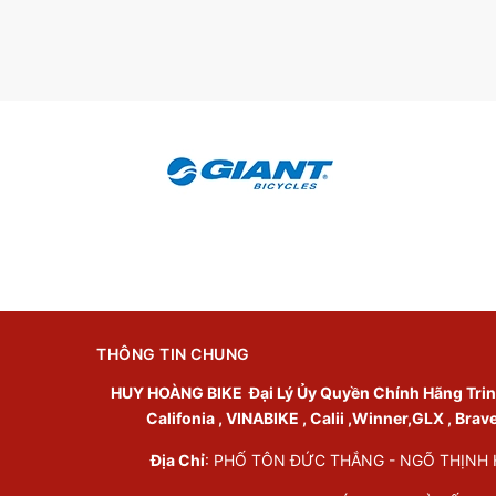
THÔNG TIN CHUNG
HUY HOÀNG BIKE
Đại Lý Ủy Quyền Chính Hãng Trinx 
Califonia , VINABIKE , Calii ,Winner,GLX , Brav
Địa Chỉ
: PHỐ TÔN ĐỨC THẮNG - NGÕ THỊNH HÀ