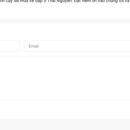
in cậy để mua xe đạp ở Thái Nguyên. Đặt niềm tin vào chúng tôi và 