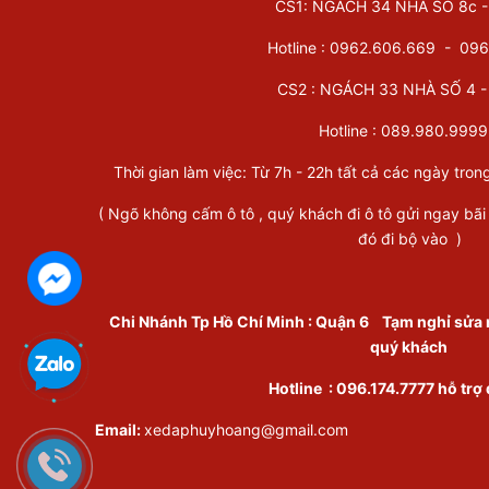
CS1: NGÁCH 34 NHÀ SỐ 8c - 
Hotline : 0962.606.669 -
096
CS2 : NGÁCH 33 NHÀ SỐ 4 - 
Hotline :
089.980.9999
Thời gian làm việc: Từ 7h - 22h tất cả các ngày tron
( Ngõ không cấm ô tô , quý khách đi ô tô gửi ngay bãi
đó đi bộ vào )
Chi Nhánh Tp Hồ Chí Minh
:
Quận 6
Tạm nghỉ sửa 
quý khách
Hotline :
096.174.7777
hỗ trợ
Email:
xedaphuyhoang@gmail.com