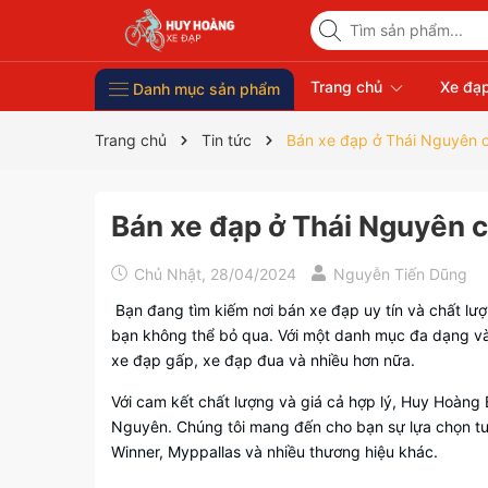
Trang chủ
Xe đạp
Danh mục sản phẩm
Xe Đạp Giá Rẻ
Phụ kiện xe đạp
Xe đạp thời trang nữ
Xe đạp trẻ em
Xe đạp nhập khẩu
Xe đạp thể thao
Trang chủ
Tin tức
Bán xe đạp ở Thái Nguyên c
Bán xe đạp ở Thái Nguyên c
Chủ Nhật, 28/04/2024
Nguyễn Tiến Dũng
Bạn đang tìm kiếm nơi bán xe đạp uy tín và chất lư
bạn không thể bỏ qua. Với một danh mục đa dạng và 
xe đạp gấp, xe đạp đua và nhiều hơn nữa.
Với cam kết chất lượng và giá cả hợp lý, Huy Hoàng
Nguyên. Chúng tôi mang đến cho bạn sự lựa chọn tuyệt
Winner, Myppallas và nhiều thương hiệu khác.