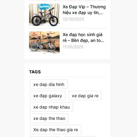
Xe Đạp Vip – Thương
hiệu xe đạp uy tín,
đồng hành cùng sức
12/10/2025
khỏe và phong cách
sống Việt
Xe đạp học sinh giá
rẻ – Bền đẹp, an toàn
cho tuổi đến trường
11/10/2025
TAGS
xe dap dia hinh
xe đạp galaxy
xe dap gia re
xe dap nhap khau
xe dap the thao
Xe dap the thao gia re