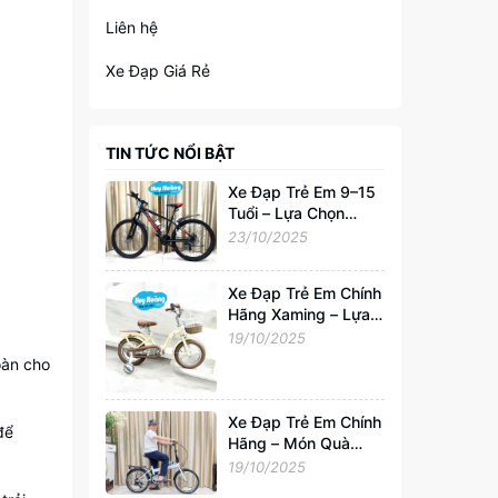
Liên hệ
Xe Đạp Giá Rẻ
TIN TỨC NỔI BẬT
Xe Đạp Trẻ Em 9–15
Tuổi – Lựa Chọn
Hoàn Hảo Cho Tuổi
23/10/2025
Trẻ Năng Động
Xe Đạp Trẻ Em Chính
Hãng Xaming – Lựa
Chọn Hoàn Hảo Cho
19/10/2025
Bé 2–6 Tuổi |
oàn cho
Xedapvip.com
Xe Đạp Trẻ Em Chính
để
Hãng – Món Quà
Tuyệt Vời Cho Bé
19/10/2025
Yêu Từ