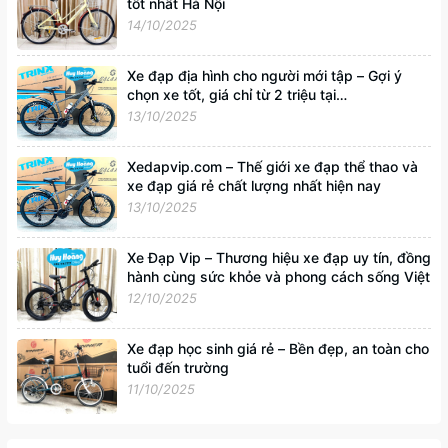
tốt nhất Hà Nội
14/10/2025
Xe đạp địa hình cho người mới tập – Gợi ý
chọn xe tốt, giá chỉ từ 2 triệu tại
Xedapvip.com
13/10/2025
Xedapvip.com – Thế giới xe đạp thể thao và
xe đạp giá rẻ chất lượng nhất hiện nay
13/10/2025
Xe Đạp Vip – Thương hiệu xe đạp uy tín, đồng
hành cùng sức khỏe và phong cách sống Việt
12/10/2025
Xe đạp học sinh giá rẻ – Bền đẹp, an toàn cho
tuổi đến trường
11/10/2025