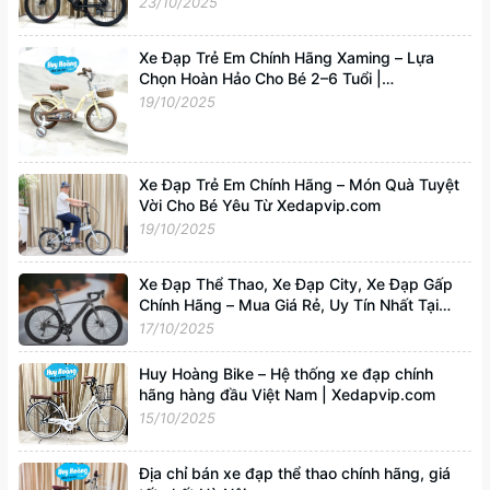
23/10/2025
Xe Đạp Trẻ Em Chính Hãng Xaming – Lựa
Chọn Hoàn Hảo Cho Bé 2–6 Tuổi |
Xedapvip.com
19/10/2025
Xe Đạp Trẻ Em Chính Hãng – Món Quà Tuyệt
Vời Cho Bé Yêu Từ Xedapvip.com
19/10/2025
Xe Đạp Thể Thao, Xe Đạp City, Xe Đạp Gấp
Chính Hãng – Mua Giá Rẻ, Uy Tín Nhất Tại
Xedapvip.com
17/10/2025
Huy Hoàng Bike – Hệ thống xe đạp chính
hãng hàng đầu Việt Nam | Xedapvip.com
15/10/2025
Địa chỉ bán xe đạp thể thao chính hãng, giá