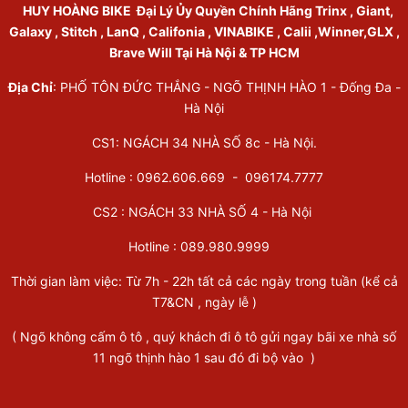
HUY HOÀNG BIKE
Đại Lý Ủy Quyền Chính Hãng Trinx , Giant,
Galaxy , Stitch , LanQ , Califonia , VINABIKE , Calii ,Winner,GLX ,
Brave Will Tại Hà Nội & TP HCM
Địa Chỉ
: PHỐ TÔN ĐỨC THẮNG - NGÕ THỊNH HÀO 1 - Đống Đa -
Hà Nội
CS1: NGÁCH 34 NHÀ SỐ 8c - Hà Nội.
Hotline : 0962.606.669 -
096174.7777
CS2 : NGÁCH 33 NHÀ SỐ 4 - Hà Nội
Hotline :
089.980.9999
Thời gian làm việc: Từ 7h - 22h tất cả các ngày trong tuần (kể cả
T7&CN , ngày lễ )
( Ngõ không cấm ô tô , quý khách đi ô tô gửi ngay bãi xe nhà số
11 ngõ thịnh hào 1 sau đó đi bộ vào )