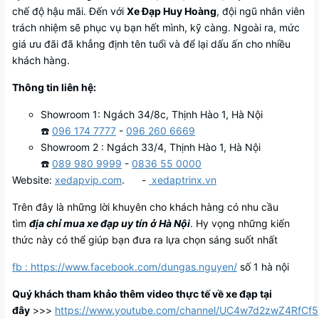
chế độ hậu mãi. Đến với
Xe Đạp Huy Hoàng
, đội ngũ nhân viên
trách nhiệm sẽ phục vụ bạn hết mình, kỹ càng. Ngoài ra, mức
giá ưu đãi đã khẳng định tên tuổi và để lại dấu ấn cho nhiều
khách hàng.
Thông tin liên hệ:
Showroom 1: Ngách 34/8c, Thịnh Hào 1, Hà Nội
☎️
096 174 7777
-
096 260 6669
Showroom 2 : Ngách 33/4, Thịnh Hào 1, Hà Nội
☎️
089 980 9999
-
0836 55 0000
Website:
xedapvip.com
. -
xedaptrinx.vn
Trên đây là những lời khuyên cho khách hàng có nhu cầu
tìm
địa chỉ mua xe đạp uy tín ở Hà Nội
. Hy vọng những kiến
thức này có thể giúp bạn đưa ra lựa chọn sáng suốt nhất
fb : https://www.facebook.com/dungas.nguyen/
số 1 hà nội
Quý khách tham khảo thêm video thực tế về xe đạp tại
đây
>>>
https://www.youtube.com/channel/UC4w7d2zwZ4RfC