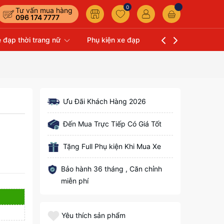
0
Tư vấn mua hàng
096 174 7777
 đạp thời trang nữ
Phụ kiện xe đạp
Liên hệ
Xe Đạp 
Ưu Đãi Khách Hàng 2026
Đến Mua Trực Tiếp Có Giá Tốt
Tặng Full Phụ kiện Khi Mua Xe
Bảo hành 36 tháng , Căn chỉnh
miễn phí
Yêu thích sản phẩm