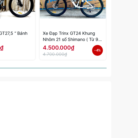
,5 “ Bánh
Xe Đạp Trinx GT24 Khung
Xe Đạp Xam
Nhôm 21 số Shimano ( Từ 9
tuổi )
đến 15 tuổi )
0₫
4.500.000₫
2.100.00
- 4%
4.700.000₫