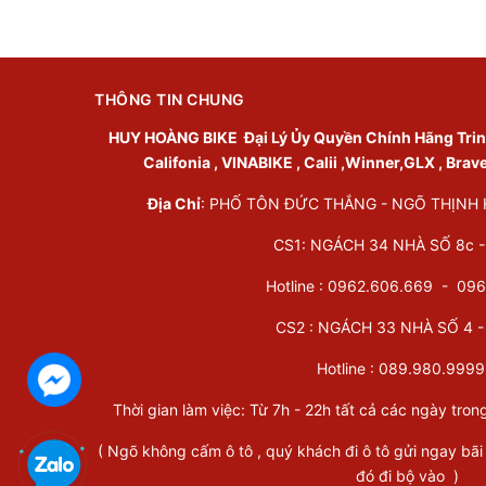
THÔNG TIN CHUNG
HUY HOÀNG BIKE
Đại Lý Ủy Quyền Chính Hãng Trinx 
Califonia , VINABIKE , Calii ,Winner,GLX , Brav
Địa Chỉ
: PHỐ TÔN ĐỨC THẮNG - NGÕ THỊNH HÀ
CS1: NGÁCH 34 NHÀ SỐ 8c - 
Hotline : 0962.606.669 -
096
CS2 : NGÁCH 33 NHÀ SỐ 4 - 
Hotline :
089.980.9999
Thời gian làm việc: Từ 7h - 22h tất cả các ngày tron
( Ngõ không cấm ô tô , quý khách đi ô tô gửi ngay bãi
đó đi bộ vào )