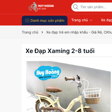
Trang chủ
Xe đạp
Danh mục sản phẩm
Xe Đạp Giá Rẻ
Phụ kiện xe đạp
Xe đạp thời trang nữ
Xe đạp trẻ em
Xe đạp nhập khẩu
Xe đạp thể thao
Trang chủ
Xe đạp trẻ em nhập khẩu - Giá Rẻ, CKh
Xe Đạp Xaming 2-8 tuổi