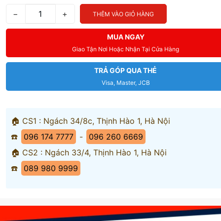
−
+
THÊM VÀO GIỎ HÀNG
MUA NGAY
Giao Tận Nơi Hoặc Nhận Tại Cửa Hàng
TRẢ GÓP QUA THẺ
Visa, Master, JCB
🏠 CS1 : Ngách 34/8c, Thịnh Hào 1, Hà Nội
☎️
096 174 7777
-
096 260 6669
🏠 CS2 : Ngách 33/4, Thịnh Hào 1, Hà Nội
☎️
089 980 9999