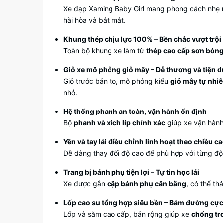
Xe đạp Xaming Baby Girl mang phong cách nhẹ nhà
hài hòa và bắt mắt.
Khung thép chịu lực 100% – Bền chắc vượt trội
Toàn bộ khung xe làm từ
thép cao cấp sơn bón
Giỏ xe mô phỏng giỏ mây – Dễ thương và tiện 
Giỏ trước bản to, mô phỏng kiểu
giỏ mây tự nhi
nhỏ.
Hệ thống phanh an toàn, vận hành ổn định
Bộ
phanh và xích líp chính xác
giúp xe vận hành 
Yên và tay lái điều chỉnh linh hoạt theo chiều c
Dễ dàng thay đổi độ cao để phù hợp với từng độ t
Trang bị bánh phụ tiện lợi – Tự tin học lái
Xe được gắn
cặp bánh phụ cân bằng
, có thể th
Lốp cao su tổng hợp siêu bền – Bám đường cực
Lốp và săm cao cấp, bản rộng giúp xe
chống tr