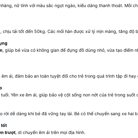
ng, nữ tính với màu sắc ngọt ngào, kiểu dáng thanh thoát. Mỗi chi
g
, chịu tải tốt đến 50kg. Các mối hàn được xử lý mịn màng, tăng độ 
dụng
ên
, giúp bé vừa có không gian để đựng đồ dùng nhỏ, vừa tạo điểm 
êm ái, đảm bảo an toàn tuyệt đối cho trẻ trong quá trình tập đi hay
ao
uổi. Yên xe êm ái, giúp bảo vệ cột sống non nớt của trẻ trong suốt 
áo rời dễ dàng khi bé đã vững tay lái. Bé có thể chuyển sang xe hai 
 tốt
ơn trượt
, di chuyển êm ái trên mọi địa hình.