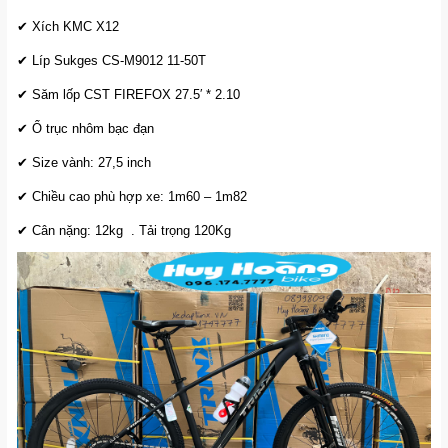
✔ Xích KMC X12
✔ Líp Sukges CS-M9012 11-50T
✔ Săm lốp CST FIREFOX 27.5′ * 2.10
✔ Ổ trục nhôm bạc đạn
✔ Size vành: 27,5 inch
✔ Chiều cao phù hợp xe: 1m60 – 1m82
✔ Cân nặng: 12kg . Tải trọng 120Kg