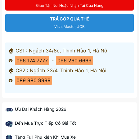
Giao Tận Nơi Hoặc Nhận Tại Cửa Hàng
TRẢ GÓP QUA THẺ
Visa, Master, JCB
🏠 CS1 : Ngách 34/8c, Thịnh Hào 1, Hà Nội
☎️
096 174 7777
-
096 260 6669
🏠 CS2 : Ngách 33/4, Thịnh Hào 1, Hà Nội
☎️
089 980 9999
Ưu Đãi Khách Hàng 2026
Đến Mua Trực Tiếp Có Giá Tốt
Tặng Full Phụ kiện Khi Mua Xe