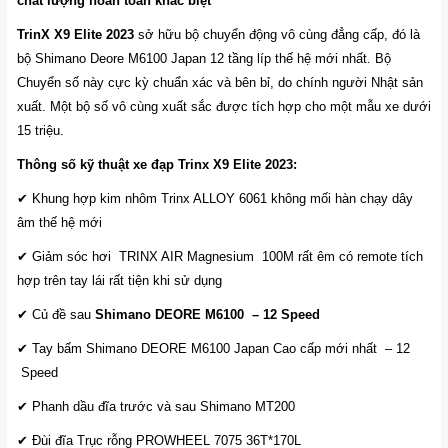
chất lượng hoàn toàn khác biệt
TrinX X9 Elite 2023
sở hữu bộ chuyển động vô cùng đẳng cấp, đó là
bộ Shimano Deore M6100 Japan 12 tầng líp thế hệ mới nhất. Bộ
Chuyển số này cực kỳ chuẩn xác và bên bỉ, do chính người Nhật sản
xuất. Một bộ số vô cùng xuất sắc được tích hợp cho một mẫu xe dưới
15 triệu.
Thông số kỹ thuật xe đạp Trinx X9 Elite 2023:
✔ Khung hợp kim nhôm Trinx ALLOY 6061 không mối hàn chạy dây
âm thế hệ mới
✔ Giảm sóc hơi TRINX AIR Magnesium 100M rất êm có remote tích
hợp trên tay lái rất tiện khi sử dụng
✔ Củ đề sau
Shimano DEORE M6100
– 12 Speed
✔ Tay bấm Shimano DEORE M6100 Japan Cao cấp mới nhất – 12
Speed
✔ Phanh dầu đĩa trước và sau Shimano MT200
✔ Đùi đĩa Trục rỗng PROWHEEL 7075 36T*170L