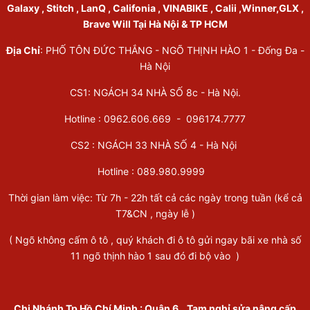
Galaxy , Stitch , LanQ , Califonia , VINABIKE , Calii ,Winner,GLX ,
Brave Will Tại Hà Nội & TP HCM
Địa Chỉ
: PHỐ TÔN ĐỨC THẮNG - NGÕ THỊNH HÀO 1 - Đống Đa -
Hà Nội
CS1: NGÁCH 34 NHÀ SỐ 8c - Hà Nội.
Hotline : 0962.606.669 -
096174.7777
CS2 : NGÁCH 33 NHÀ SỐ 4 - Hà Nội
Hotline :
089.980.9999
Thời gian làm việc: Từ 7h - 22h tất cả các ngày trong tuần (kể cả
T7&CN , ngày lễ )
( Ngõ không cấm ô tô , quý khách đi ô tô gửi ngay bãi xe nhà số
11 ngõ thịnh hào 1 sau đó đi bộ vào )
Chi Nhánh Tp Hồ Chí Minh
:
Quận 6
Tạm nghỉ sửa nâng cấp